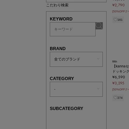
¥2,790
こだわり検索
[50%OFF
KEYWORD
161
BRAND
fifth
【kann
ドッキン
¥6,590
CATEGORY
¥3,295
[50%OFF
274
SUBCATEGORY