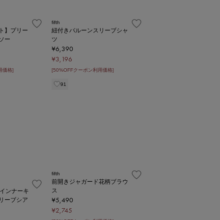
fifth
ト】プリー
紐付きバルーンスリーブシャ
ソー
ツ
¥6,390
¥3,196
用価格]
[50%OFFクーポン利用価格]
91
fifth
前開きジャガード花柄ブラウ
ス
】インナーキ
¥5,490
リーブシア
¥2,745