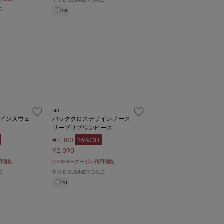
MID SUMMER SALE
E
18
fifth
ラインスウェ
バッククロスデザインノース
リーブリブワンピース
¥4,180
26%OFF
¥2,090
用価格]
[50%OFFクーポン利用価格]
#
E
MID SUMMER SALE
20