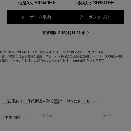
50%OFF
30%OFF
2点購入で
1点購入で
クーポンを取得
クーポンを取得
有効期限: 5/15(金)11:59 まで
以上ご購入で50％OFF、1点ご購入で30％OFF
※クーポンは何回でも使用可能
ーポンの取得には会員登録が必要
※クーポン取得状況は会員登録後にマイページで確認可能
会員割、クーポン対象外」の表記があるものは対象外
※他の割引券と併用不可
ー
在庫あり
予約商品を除く
クーポン対象
セール
再入荷
再入荷