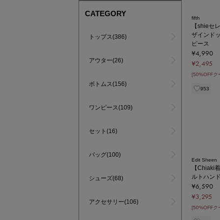
CATEGORY
fifth
【shie
ザインド
トップス(386)
ピース
¥4,990
アウター(26)
¥2,495
[50%OFF
ボトムス(156)
953
ワンピース(109)
セット(16)
バッグ(100)
Edit Sheen
【Chia
ルトハン
シューズ(68)
¥6,590
¥3,295
アクセサリー(106)
[50%OFF