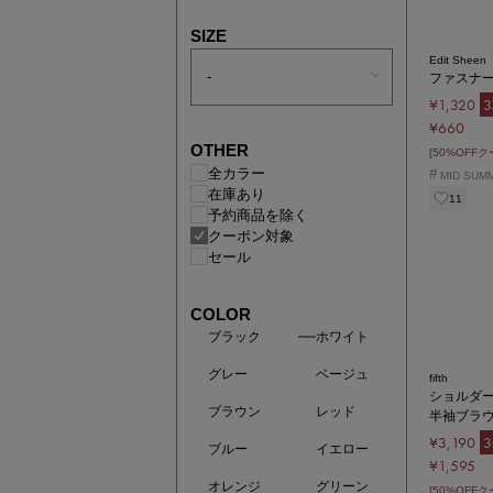
SIZE
Edit Sheen
ファスナ
¥1,320
3
¥660
OTHER
[50%OFF
全カラー
#
MID SUM
在庫あり
11
予約商品を除く
クーポン対象
セール
COLOR
ブラック
ホワイト
グレー
ベージュ
fifth
ショルダ
ブラウン
レッド
半袖ブラ
¥3,190
3
ブルー
イエロー
¥1,595
オレンジ
グリーン
[50%OFF