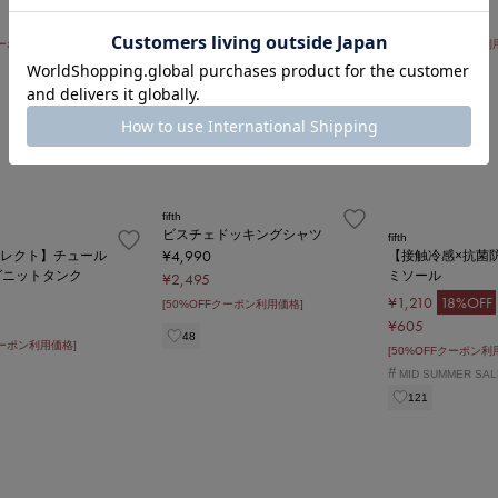
[50%OFFクーポン利用価格]
¥2,790
150
クーポン利用価格]
[50%OFFクーポン利
249
fifth
ビスチェドッキングシャツ
fifth
¥4,990
aセレクト】チュール
【接触冷感×抗菌
グニットタンク
ミソール
¥2,495
¥1,210
18%OFF
[50%OFFクーポン利用価格]
¥605
48
クーポン利用価格]
[50%OFFクーポン利
#
MID SUMMER SAL
121