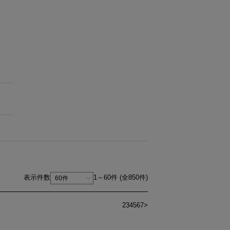
表示件数
1～60件 (全850件)
1
2
3
4
5
6
7
>