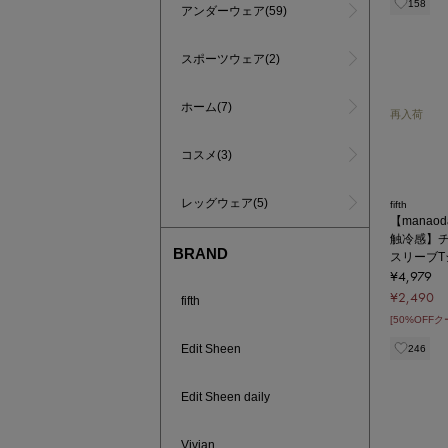
158
アンダーウェア(59)
スポーツウェア(2)
ホーム(7)
再入荷
コスメ(3)
レッグウェア(5)
fifth
【manao
触冷感】
BRAND
スリーブT
¥4,979
¥2,490
fifth
[50%OFF
Edit Sheen
246
Edit Sheen daily
Vivian