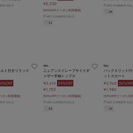
¥2,530
#
MER SALE
MID SUMMER SAL
[50%OFFクーポン利用価格]
26
#
MID SUMMER SALE
11
fifth
fifth
ベルト付きリラック
ニュアンスドレープサイドギ
バックスリットI
ャザー半袖トップス
ットスカート
20%OFF
¥3,410
20%OFF
¥3,960
26%OFF
¥1,705
¥1,980
クーポン利用価格]
[50%OFFクーポン利用価格]
[50%OFFクーポン利
#
#
MER SALE
MID SUMMER SALE
MID SUMMER SAL
23
10