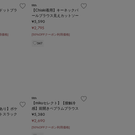
fifth
ドットブラ
【Chiaki着用】キーネックパ
ールブラウス見えカットソー
¥5,590
¥2,795
用価格]
[50%OFFクーポン利用価格]
347
fifth
【mikuセレクト】【接触冷
感】前開きペプラムブラウス
ズあり】ポケ
¥5,380
トスラック
¥2,690
[50%OFFクーポン利用価格]