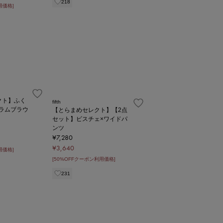
218
用価格]
レクト】ふく
fifth
ラムブラウ
【とらまめセレクト】【2点
セット】ビスチェ×ワイドパ
ンツ
¥7,280
¥3,640
用価格]
[50%OFFクーポン利用価格]
231