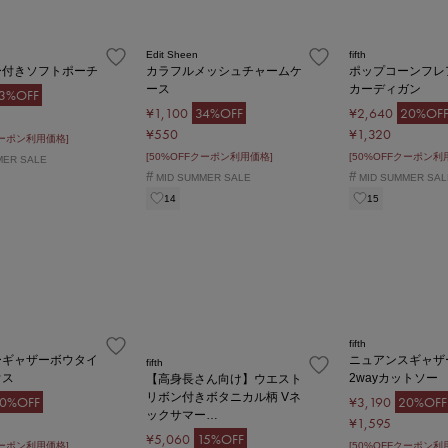
Edit Sheen
fifth
ー付きソフトポーチ
カラフルメッシュチャームケ
ポップコーンフレ
ース
カーディガン
3%OFF
¥1,100
34%OFF
¥2,640
20%OF
¥550
¥1,320
クーポン利用価格]
[50%OFFクーポン利用価格]
[50%OFFクーポン利
MER SALE
#
#
MID SUMMER SALE
MID SUMMER SAL
14
15
fifth
ーギャザーボウタイ
ニュアンスギャザ
fifth
ウス
2wayカットソー
【高身長さん向け】ウエスト
リボン付きボタニカル柄 Vネ
0%OFF
¥3,190
20%OFF
ックサマー…
¥1,595
¥5,060
15%OFF
クーポン利用価格]
[50%OFFクーポン利