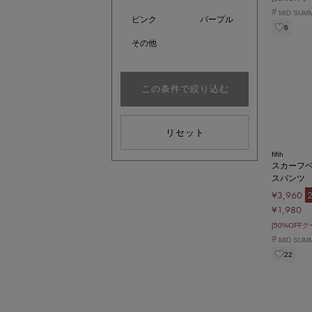
#
MID SUM
ピンク
パープル
6
その他
この条件で絞り込む
リセット
fifth
スカーフ
スパンツ
¥3,960
¥1,980
[50%OFF
#
MID SUM
22