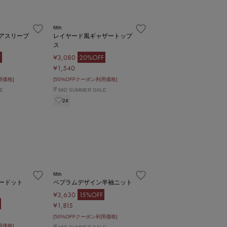
fifth
アスリーブ
レイヤード風ギャザートップ
ス
F
¥3,080
20%OFF
¥1,540
用価格]
[50%OFFクーポン利用価格]
#
E
MID SUMMER SALE
24
fifth
ードット
ペプラムデザイン半袖ニット
¥3,630
15%OFF
¥1,815
[50%OFFクーポン利用価格]
用価格]
#