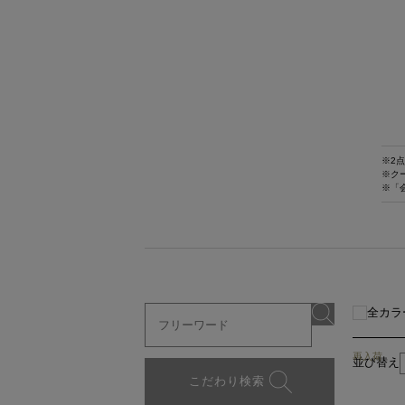
※2点
※ク
※「
全カラ
再入荷
並び替え
こだわり検索