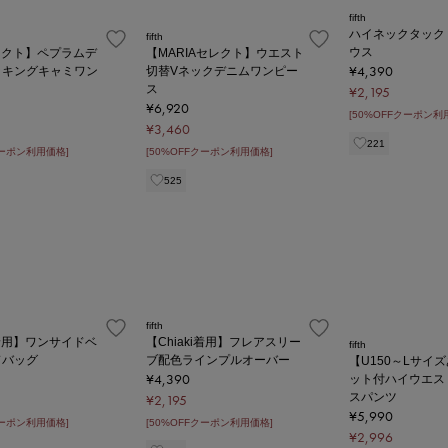
fifth
ハイネックタック
fifth
ウス
セレクト】ペプラムデ
【MARIAセレクト】ウエスト
¥4,390
ッキングキャミワン
切替Vネックデニムワンピー
ス
¥2,195
¥6,920
[50%OFFクーポン利
¥3,460
221
クーポン利用価格]
[50%OFFクーポン利用価格]
525
fifth
ki着用】ワンサイドベ
【Chiaki着用】フレアスリー
fifth
ドバッグ
ブ配色ラインプルオーバー
【U150～Lサイ
¥4,390
ット付ハイウエス
スパンツ
¥2,195
¥5,990
クーポン利用価格]
[50%OFFクーポン利用価格]
¥2,996