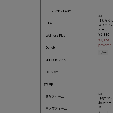
izumi BODY LABO
fifth
【とらま
FILA
スリーブ
ピース
¥6,380
Wellness Plus
¥3,190
[50%OFF
Deneb
104
JELLY BEANS
HE:ARIM
TYPE
fifth
新作アイテム
【aya22
2wayケ
ス
再入荷アイテム
¥5,580