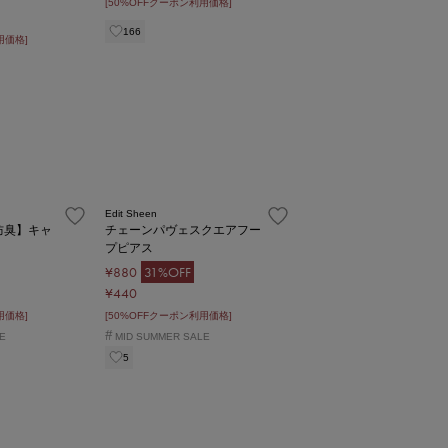
[50%OFFクーポン利用価格]
166
用価格]
Edit Sheen
防臭】キャ
チェーンパヴェスクエアフー
プピアス
¥880
31%OFF
¥440
用価格]
[50%OFFクーポン利用価格]
#
E
MID SUMMER SALE
5