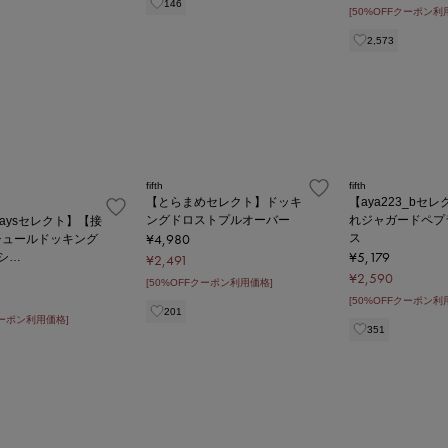
146
[50%OFFクーポン利
2,573
fifth
fifth
【とらまめセレクト】ドッキ
【aya223_bセ
ングドロストプルオーバー
れジャガードペプ
daysセレクト】【接
¥4,980
ス
チュールドッキング
¥5,179
シ…
¥2,491
¥2,590
[50%OFFクーポン利用価格]
[50%OFFクーポン利
201
クーポン利用価格]
351