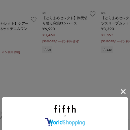
fifth
fifth
【とらまめセレクト】胸元切
【とらまめセレク
り替え麻混ロンパース
ツスリーブカット
めセレクト】シアー
¥6,920
¥3,390
Vネックデニムワン
¥3,460
¥1,695
[50%OFFクーポン利用価格]
[50%OFFクーポン利
95
130
クーポン利用価格]
fifth
バッククロスプリーツキャミ
fifth
ワンピース
3_bセレクト】前後
【mikuセレクト
ープカラー配色ブラウ
ャミ付きフレアス
¥4,180
25%OFF
ーブラウス
¥2,090
¥5,580