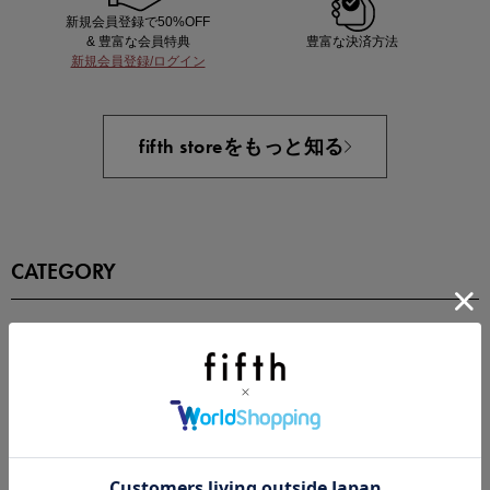
新規会員登録で50%OFF
& 豊富な会員特典
豊富な決済方法
新規会員登録/ログイン
即戦力アイテム続々対象
夏服まとめて手に入れるなら今
fifth storeをもっと知る
CATEGORY
全てのアイテム
セールアイテム
注目の新作が販売開始
トップス
アウター
ボトムス
ワンピース
セット
バッグ
シューズ
アクセサリー
アンダーウェア
スポーツウェア