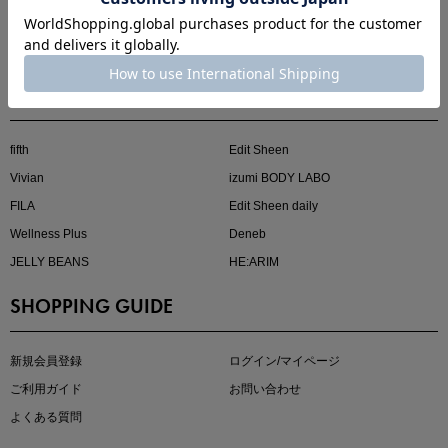
ホーム
コスメ
レッグウェア
BRAND
kokoさんセレクト
大人の着映えアイテム5選
fifth
Edit Sheen
Vivian
izumi BODY LABO
FILA
Edit Sheen daily
Wellness Plus
Deneb
JELLY BEANS
HE:ARIM
SHOPPING GUIDE
マストバイアイテム
今季の注目アイテムをご紹介
新規会員登録
ログイン/マイページ
ご利用ガイド
お問い合わせ
よくある質問