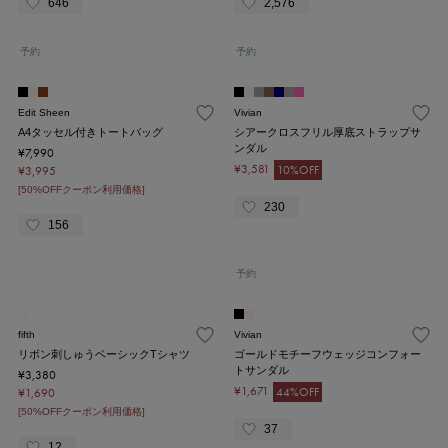
646
2,576
予約
予約
Edit Sheen
Vivian
A4タッセル付きトートバッグ
シアークロスフリル厚底ストラップサ
ンダル
¥7,990
¥3,581
10%OFF
¥3,995
[50%OFFクーポン利用価格]
230
156
予約
fifth
Vivian
リボン刺しゅうベーシックTシャツ
ゴールドモチーフウェッジコンフォー
トサンダル
¥3,380
¥1,671
44%OFF
¥1,690
[50%OFFクーポン利用価格]
37
12