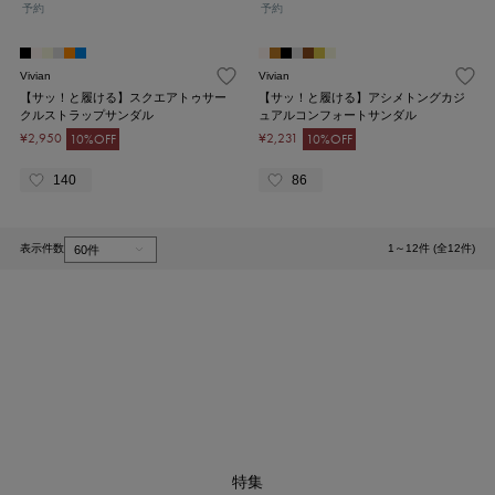
予約
予約
Vivian
Vivian
【サッ！と履ける】スクエアトゥサー
【サッ！と履ける】アシメトングカジ
クルストラップサンダル
ュアルコンフォートサンダル
¥2,950
¥2,231
10%OFF
10%OFF
140
86
表示件数
1～12件 (全12件)
1
特集