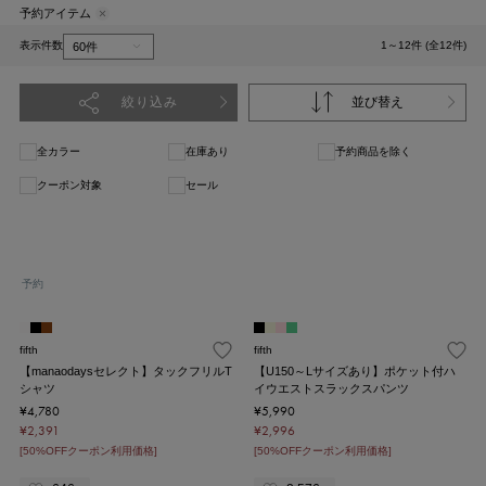
予約アイテム
表示件数
1～12件 (全12件)
絞り込み
並び替え
全カラー
在庫あり
予約商品を除く
クーポン対象
セール
1
予約
fifth
fifth
【manaodaysセレクト】タックフリルT
【U150～Lサイズあり】ポケット付ハ
シャツ
イウエストスラックスパンツ
¥4,780
¥5,990
¥2,391
¥2,996
[50%OFFクーポン利用価格]
[50%OFFクーポン利用価格]