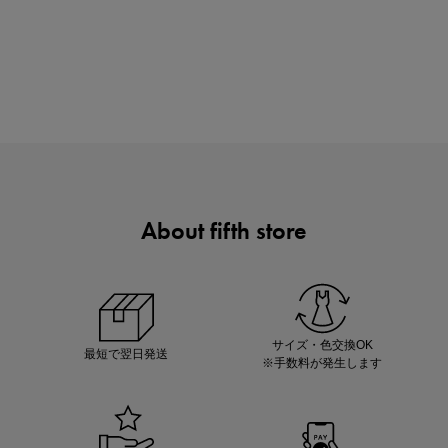
ノベルティ第1弾
サシェ（香り袋）を先着200名様にプレゼント！
About fifth store
あと1点にちょうどいい！お助けプチアイテム
サイズ・色交換OK
最短で翌日発送
※手数料が発生します