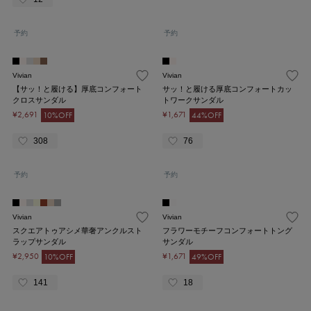
予約
予約
Vivian
Vivian
【サッ！と履ける】厚底コンフォート
サッ！と履ける厚底コンフォートカッ
クロスサンダル
トワークサンダル
¥2,691
¥1,671
10%OFF
44%OFF
308
76
予約
予約
Vivian
Vivian
スクエアトゥアシメ華奢アンクルスト
フラワーモチーフコンフォートトング
ラップサンダル
サンダル
¥2,950
¥1,671
10%OFF
49%OFF
141
18