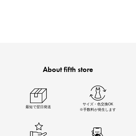
ノベルティ第1弾
サシェ（香り袋）を先着200名様にプレゼント！
About fifth store
即戦力アイテム続々対象
夏服まとめて手に入れるなら今
サイズ・色交換OK
最短で翌日発送
※手数料が発生します