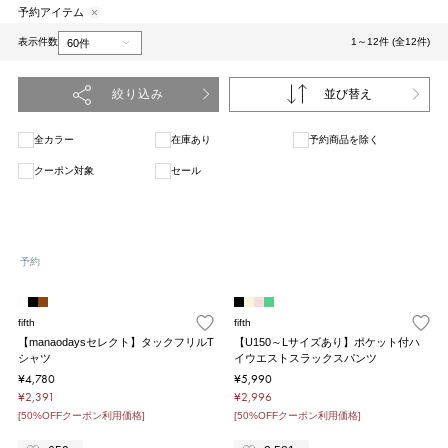
予約アイテム
表示件数
1～12件 (全12件)
絞り込み
並び替え
全カラー
在庫あり
予約商品を除く
クーポン対象
セール
1
予約
fifth
fifth
【manaodaysセレクト】タックフリルT
【U150～Lサイズあり】ポケット付ハ
シャツ
イウエストスラックスパンツ
¥4,780
¥5,990
¥2,391
¥2,996
[50%OFFクーポン利用価格]
[50%OFFクーポン利用価格]