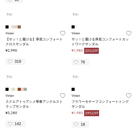
予約
予約
Vivian
Vivian
【サッ！と履ける】厚底コンフォート
サッ！と履ける厚底コンフォートカッ
クロスサンダル
トワークサンダル
¥2,990
¥1,980
33%OFF
319
76
予約
予約
Vivian
Vivian
スクエアトゥアシメ華奢アンクルスト
フラワーモチーフコンフォートトング
ラップサンダル
サンダル
¥3,280
¥1,980
39%OFF
142
18