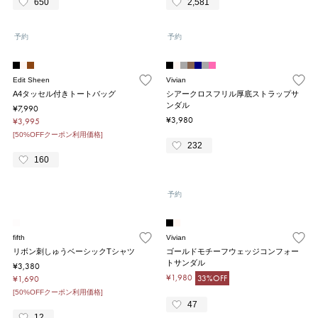
650
2,581
予約
予約
Edit Sheen
Vivian
A4タッセル付きトートバッグ
シアークロスフリル厚底ストラップサ
ンダル
¥7,990
¥3,980
¥3,995
[50%OFFクーポン利用価格]
232
160
予約
fifth
Vivian
リボン刺しゅうベーシックTシャツ
ゴールドモチーフウェッジコンフォー
トサンダル
¥3,380
¥1,980
33%OFF
¥1,690
[50%OFFクーポン利用価格]
47
12