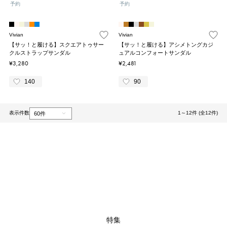
予約
予約
Vivian
Vivian
【サッ！と履ける】スクエアトゥサー
【サッ！と履ける】アシメトングカジ
クルストラップサンダル
ュアルコンフォートサンダル
¥3,280
¥2,481
140
90
表示件数
1～12件 (全12件)
1
特集