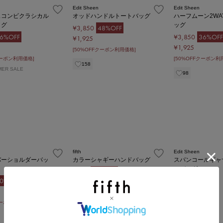
Edit Sheen
Edit Sheen
スコンビクラシカル
オッドハンドルトートバッグ
ハーフムーン2WA
ッグ
ッグ
¥3,850
48%OFF
6%OFF
¥3,850
36%OFF
¥1,925
¥1,925
[50%OFFクーポン利用価格]
クーポン利用価格]
[50%OFFクーポン利
158
MER SALE
98
fifth
Edit Sheen
バーショルダーバッ
カラーシャギーハンドバッグ
スパンコールギャ
ルバッグ
¥880
84%OFF
0%OFF
¥880
85%OFF
#
均一セール
#
#
クーポン対象外
均一セール
#
クーポン対象外
201
クーポン利用価格]
821