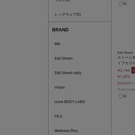
コスメ(3)
13
レッグウェア(5)
BRAND
fifth
Edit Sheen
ストーン
Edit Sheen
イプカゴ
¥3,740
3
Edit Sheen daily
¥1,870
[50%OFF
Vivian
#
MID SUM
32
izumi BODY LABO
FILA
Wellness Plus