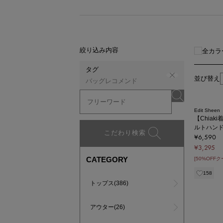
絞り込み内容
全カラ
タグ
並び替え
バッグレコメンド
Edit Sheen
【Chia
ルトハン
こだわり検索
¥6,590
¥3,295
CATEGORY
[50%OFF
158
トップス(386)
アウター(26)