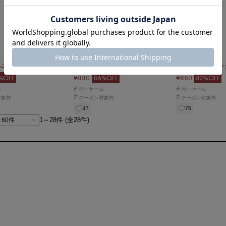
fifth
fifth
ハンドバッグ
チュールドロストバッグ
チュールミニバッ
%OFF
¥880
86%OFF
¥880
82%OFF
#
#
ル
均一セール
均一セール
#
#
対象外
クーポン対象外
クーポン対象外
47
75
1～28件 (全28件)