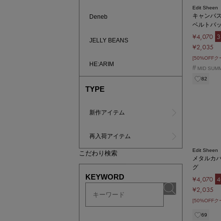
Edit Sheen
キャンバ
Deneb
ベルトバ
¥4,070
3
JELLY BEANS
¥2,035
[50%OFF
HE:ARIM
#
MID SUM
82
TYPE
新作アイテム
再入荷アイテム
Edit Sheen
こだわり検索
メタルカ
グ
KEYWORD
¥4,070
4
¥2,035
[50%OFF
69