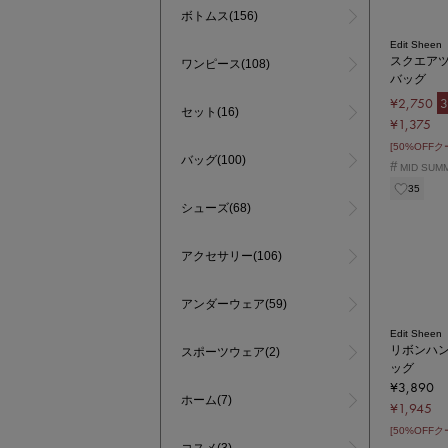
ボトムス(156)
Edit Sheen
スクエア
ワンピース(108)
バッグ
¥2,750
3
セット(16)
¥1,375
[50%OFF
バッグ(100)
#
MID SUM
35
シューズ(68)
アクセサリー(106)
アンダーウェア(59)
Edit Sheen
リボンハ
スポーツウェア(2)
ッグ
¥3,890
ホーム(7)
¥1,945
[50%OFF