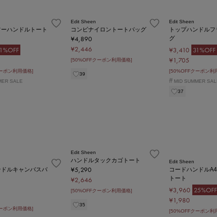
Edit Sheen
Edit Sheen
ツーハンドルトート
コンビナイロントートバッグ
トップハンドルフ
¥4,890
グ
¥2,446
1%OFF
¥3,410
31%OFF
¥1,705
[50%OFFクーポン利用価格]
クーポン利用価格]
[50%OFFクーポン利
39
#
MER SALE
MID SUMMER SAL
37
Edit Sheen
ハンドルタックカゴトート
Edit Sheen
¥5,290
ンドルキャンバスバ
コードハンドルA
トート
¥2,646
¥3,960
25%OFF
[50%OFFクーポン利用価格]
¥1,980
35
クーポン利用価格]
[50%OFFクーポン利