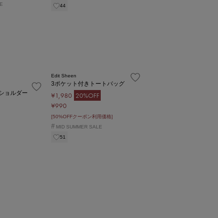
E
44
Edit Sheen
3ポケット付きトートバッグ
ショルダー
¥1,980
20%OFF
¥990
[50%OFFクーポン利用価格]
#
MID SUMMER SALE
51