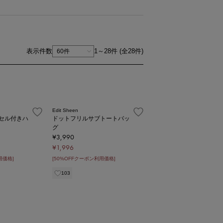
表示件数
1～28件 (全28件)
1
Edit Sheen
セル付きハ
ドットフリルサブトートバッ
グ
¥3,990
¥1,996
用価格]
[50%OFFクーポン利用価格]
103