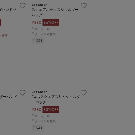
Edit Sheen
Yハンドバ
スクエアボックスショルダー
バッグ
¥880
86%OFF
#
均一セール
#
クーポン対象外
用価格]
378
Edit Sheen
ザーハンド
2wayスクエアスリムショルダ
ーバッグ
¥880
83%OFF
#
均一セール
#
クーポン対象外
158