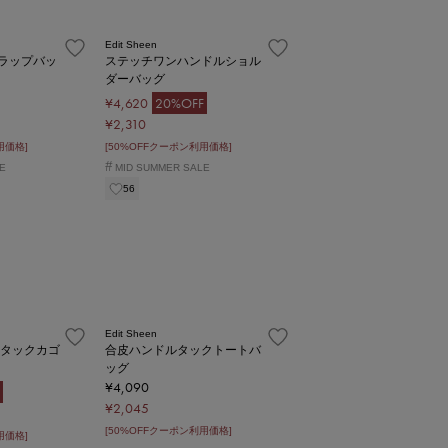
Edit Sheen
ラップバッ
ステッチワンハンドルショル
ダーバッグ
¥4,620
20%OFF
¥2,310
用価格]
[50%OFFクーポン利用価格]
#
E
MID SUMMER SALE
56
Edit Sheen
4タックカゴ
合皮ハンドルタックトートバ
ッグ
¥4,090
¥2,045
[50%OFFクーポン利用価格]
用価格]