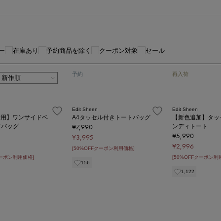
ー
在庫あり
予約商品を除く
クーポン対象
セール
予約
再入荷
Edit Sheen
Edit Sheen
ki着用】ワンサイドベ
A4タッセル付きトートバッグ
【新色追加】タッ
¥7,990
ドバッグ
ンディトート
¥5,990
¥3,995
¥2,996
[50%OFFクーポン利用価格]
クーポン利用価格]
[50%OFFクーポン利
156
1,122