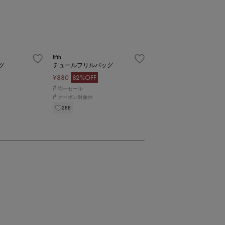
fifth
グ
チュールフリルバッグ
¥880
82%OFF
#
均一セール
#
クーポン対象外
288
1