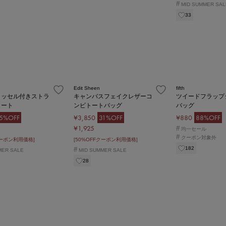
#
MID SUMMER SAL
33
Edit Sheen
fifth
タッセル付きストラ
キャンバスフェイクレザーコ
ツイードフラップ
トート
ンビトートバッグ
バッグ
5%OFF
¥3,850
31%OFF
¥880
88%OFF
¥1,925
#
均一セール
#
クーポン対象外
クーポン利用価格]
[50%OFFクーポン利用価格]
182
#
MER SALE
MID SUMMER SALE
28