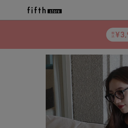
トップ
>
アイテム一覧
>
fifth
>
トップス
>
【m