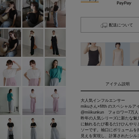
配送について
アイテム説明
大人気インフルエンサー
mikuさん×fifth のスペシャル
@miiikunkun フォロワー7万人
昨年の人気シリーズに新たな魅
に触れるたび着るだけひんやり
ソーです。袖口にボリュームを
見えを実現し、計算されたシル