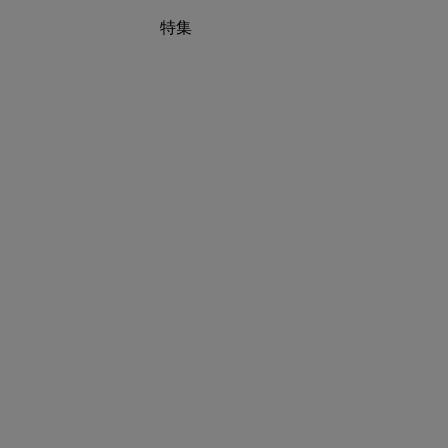
特集
買えば買うほどお得! 最大半額クーポン