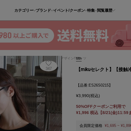
カテゴリー
ブランド
イベント/クーポン
特集
閲覧履歴
ikuセレクト】【接触冷感】袖口折り返しデザインTシャツ
fifth
347
【mikuセレクト】【接
【品番:ES26S0215】
¥3,990(税込)
50%OFFクーポンご利用で
¥1,996 税込【8/21(金)11:5
会員限定価格
¥1,695 ~ ¥1,89