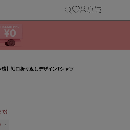
触冷感】袖口折り返しデザインTシャツ
9まで】
6