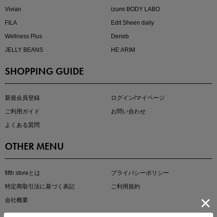
Vivian
izumi BODY LABO
FILA
Edit Sheen daily
Wellness Plus
Deneb
JELLY BEANS
HE:ARIM
SHOPPING GUIDE
kokoさんセレクト
大人の着映えアイテム5選
新規会員登録
ログイン/マイページ
ご利用ガイド
お問い合わせ
よくある質問
OTHER MENU
fifth storeとは
プライバシーポリシー
特定商取引法に基づく表記
ご利用規約
会社概要
マストバイアイテム
今季の注目アイテムをご紹介