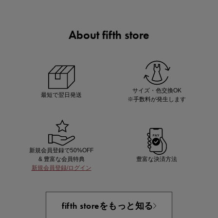
About fifth store
ノベルティ第1弾
サシェ（香り袋）を先着200名様にプレゼント！
サイズ・色交換OK
最短で翌日発送
※手数料が発生します
新規会員登録で50%OFF
& 豊富な会員特典
豊富な決済方法
新規会員登録/ログイン
あと1点にちょうどいい！お助けプチアイテム
fifth storeをもっと知る