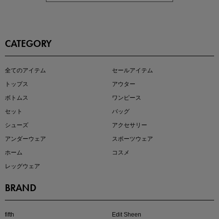
CATEGORY
即戦力アイテム続々対象
全てのアイテム
セールアイテム
夏服まとめて手に入れるなら今
トップス
アウター
ボトムス
ワンピース
セット
バッグ
シューズ
アクセサリー
アンダーウェア
スポーツウェア
ホーム
コスメ
レッグウェア
BRAND
注目の新作が販売開始
fifth
Edit Sheen