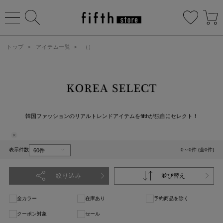
トップ
>
アイテム一覧
>
（）
韓国ファッションのリアルトレンドアイテムをfifthが独自にセレクト！
表示件数
0～0件 (全0件)
絞り込み
並び替え
全カラー
在庫あり
予約商品を除く
クーポン対象
セール