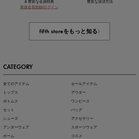
& 豊富な会員特典
豊富な決済方法
新規会員登録/ログイン
あと1点にちょうどいい！お助けプチアイテム
fifth storeをもっと知る
CATEGORY
即戦力アイテム続々対象
全てのアイテム
セールアイテム
夏服まとめて手に入れるなら今
トップス
アウター
ボトムス
ワンピース
セット
バッグ
シューズ
アクセサリー
アンダーウェア
スポーツウェア
ホーム
コスメ