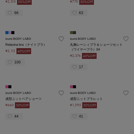
¥2,310
¥770
50%OFF
50%OFF
66
63
izumi BODY LABO
izumi BODY LABO
Relaxina bra（ナイトブラ）
丸胸レーシィブラ＆ショーツセット
（ワイヤーブラ）04
¥2,112
40%OFF
¥2,376
40%OFF
100
17
izumi BODY LABO
izumi BODY LABO
成型ニットペアショーツ
成型ニットブラレット
¥660
¥1,595
50%OFF
50%OFF
44
41