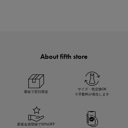
買えば買うほどお得! 最大半額クーポン
About fifth store
ノベルティ第1弾
サシェ（香り袋）を先着200名様にプレゼント！
サイズ・色交換OK
最短で翌日発送
※手数料が発生します
新規会員登録で50%OFF