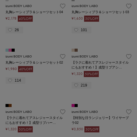
izumi BODY LABO
izumi BODY LABO
丸胸レーシィブラ＆ショーツセット04
丸胸レーシィブラ＆ショーツセット03
¥2,178
¥1,650
40%OFF
50%OFF
26
101
izumi BODY LABO
izumi BODY LABO
丸胸レーシィブラ＆ショーツセット02
【ラクに着れてアスレジャースタイル
にもおすすめ！】成型リブアシ…
¥1,980
40%OFF
¥1,320
50%OFF
114
219
izumi BODY LABO
izumi BODY LABO
【ラクに着れてアスレジャースタイル
【特別な日ランジェリー】ワイヤーブ
にもおすすめ！】成型リブハー…
ラ02
¥1,320
¥3,850
50%OFF
30%OFF