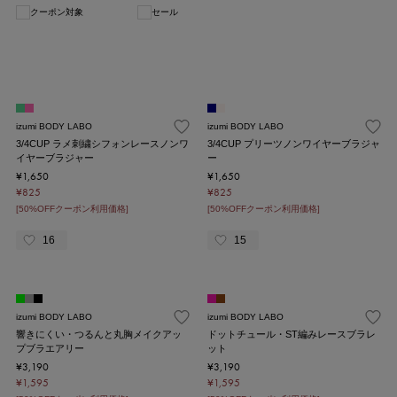
クーポン対象
セール
1
izumi BODY LABO
izumi BODY LABO
3/4CUP ラメ刺繍シフォンレースノンワ
3/4CUP プリーツノンワイヤーブラジャ
イヤーブラジャー
ー
¥1,650
¥1,650
¥825
¥825
[50%OFFクーポン利用価格]
[50%OFFクーポン利用価格]
16
15
izumi BODY LABO
izumi BODY LABO
響きにくい・つるんと丸胸メイクアッ
ドットチュール・ST編みレースブラレ
プブラエアリー
ット
¥3,190
¥3,190
¥1,595
¥1,595