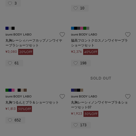
3
10
izumi BODY LABO
izumi BODY LABO
丸胸レーシィハーフカップノンワイヤ
脇高フロントクロスノンワイヤーブラ
ーブラショーツセット
ショーツセット
¥3,080
¥2,376
20%OFF
40%OFF
61
198
SOLD OUT
izumi BODY LABO
izumi BODY LABO
丸胸つるんとブラ＆ショーツセット
丸胸レーシィノンワイヤーブラ＆ショ
ーツセット07
¥1,815
50%OFF
¥1,925
50%OFF
652
173