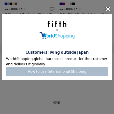
izumi BODY LABO
izumi BODY LABO
丸胸レーシィブラ＆ショーツセット01
丸胸花柄ワイヤーブラ＆ショーツセッ
ト
¥2,244
40%OFF
¥1,980
40%OFF
209
839
表示件数
1～48件 (全48件)
1
特集