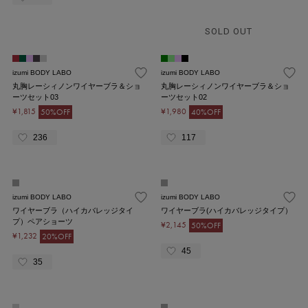
SOLD OUT
izumi BODY LABO
izumi BODY LABO
丸胸レーシィノンワイヤーブラ＆ショ
丸胸レーシィノンワイヤーブラ＆ショ
ーツセット03
ーツセット02
¥1,815
¥1,980
50%OFF
40%OFF
236
117
izumi BODY LABO
izumi BODY LABO
ワイヤーブラ（ハイカバレッジタイ
ワイヤーブラ(ハイカバレッジタイプ）
プ）ペアショーツ
¥2,145
50%OFF
¥1,232
20%OFF
45
35