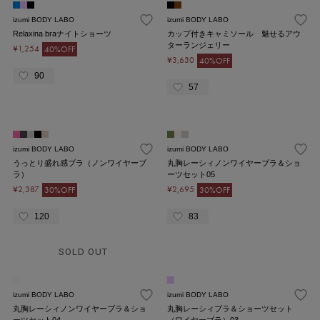
izumi BODY LABO
izumi BODY LABO
Relaxina braナイトショーツ
カップ付きキャミソール 魅せるアウ
ターランジェリー
¥1,254
40%OFF
¥3,630
40%OFF
90
57
izumi BODY LABO
izumi BODY LABO
うっとり盛れ感ブラ（ノンワイヤーブ
丸胸レーシィノンワイヤーブラ＆ショ
ラ）
ーツセット05
¥2,387
¥2,695
30%OFF
30%OFF
120
83
SOLD OUT
izumi BODY LABO
izumi BODY LABO
丸胸レーシィノンワイヤーブラ＆ショ
丸胸レーシィブラ＆ショーツセット
ーツセット04
（ワイヤーブラ）03