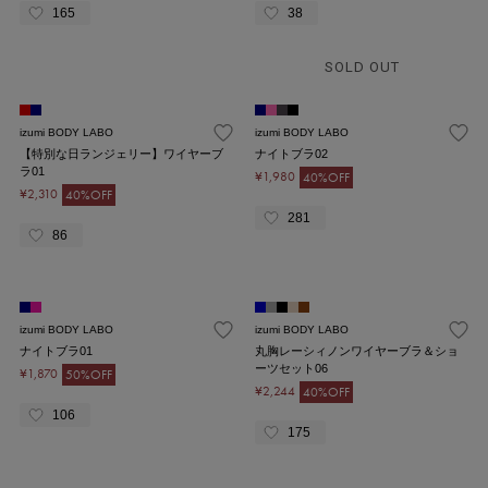
165
38
SOLD OUT
izumi BODY LABO
izumi BODY LABO
【特別な日ランジェリー】ワイヤーブ
ナイトブラ02
ラ01
¥1,980
40%OFF
¥2,310
40%OFF
281
86
izumi BODY LABO
izumi BODY LABO
ナイトブラ01
丸胸レーシィノンワイヤーブラ＆ショ
ーツセット06
¥1,870
50%OFF
¥2,244
40%OFF
106
175