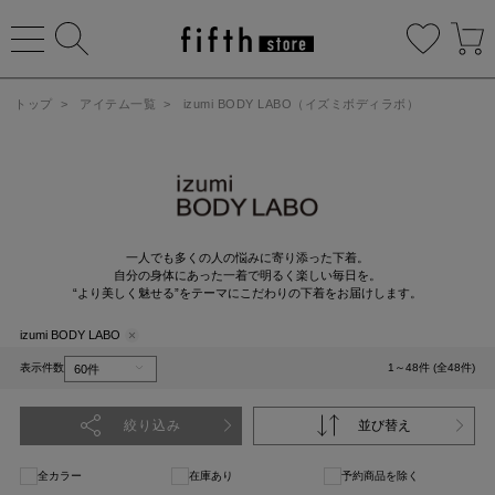
トップ
>
アイテム一覧
>
izumi BODY LABO（イズミボディラボ）
一人でも多くの人の悩みに寄り添った下着。
自分の身体にあった一着で明るく楽しい毎日を。
“より美しく魅せる”をテーマにこだわりの下着をお届けします。
izumi BODY LABO
表示件数
1～48件 (全48件)
絞り込み
並び替え
全カラー
在庫あり
予約商品を除く