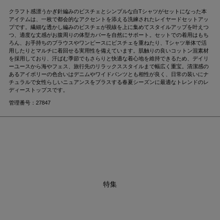
クラフト感漂うかぎ針編みのビスチェとシンプルな白Tシャツがセットになった本
アイテムは、一枚で都会的なアクセントを添える洗練されたレイヤードセットアッ
プです。繊細な透かし編みのビスチェが視線を上に集めてスタイルアップを叶えつ
つ、適度な丈感がお腹周りの体型カバーを自然にサポート。セットでの着用はもち
ろん、お手持ちのブラウスやワンピースにビスチェを重ねたり、Tシャツ単体で活
用したりとマルチに着回せる実用性を備えています。肌触りの良いコットン混素材
を採用しており、汗ばむ季節でもさらりと快適な着心地を維持できるため、デイリ
ーユースから海やフェス、旅行先のリラックススタイルまで幅広く重宝。清潔感の
あるアイボリーの色合いはデニムやワイドパンツとも相性が良く、日常の装いにナ
チュラルで女性らしいニュアンスをプラスする春夏シーズンに最適なトレンドのレ
ディーストップスです。
管理番号：27847
特集