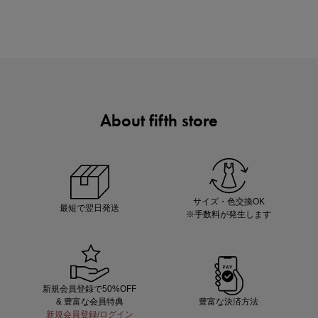
About fifth store
ノベルティ第1弾
サシェ（香り袋）を先着200名様にプレゼント！
サイズ・色交換OK
最短で翌日発送
※手数料が発生します
新規会員登録で50%OFF
& 豊富な会員特典
豊富な決済方法
新規会員登録/ログイン