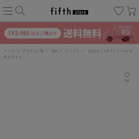
トップ
>
アイテム一覧
>
fifth
>
トップス
>
【2点セット】Tシャツ×かぎ
針ビスチェ
54