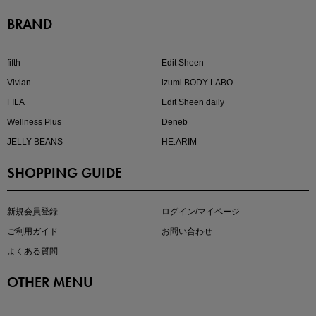
BRAND
注目の新作が販売開始
fifth
Edit Sheen
Vivian
izumi BODY LABO
FILA
Edit Sheen daily
Wellness Plus
Deneb
JELLY BEANS
HE:ARIM
SHOPPING GUIDE
kokoさんセレクト
大人の着映えアイテム5選
新規会員登録
ログイン/マイページ
ご利用ガイド
お問い合わせ
よくある質問
OTHER MENU