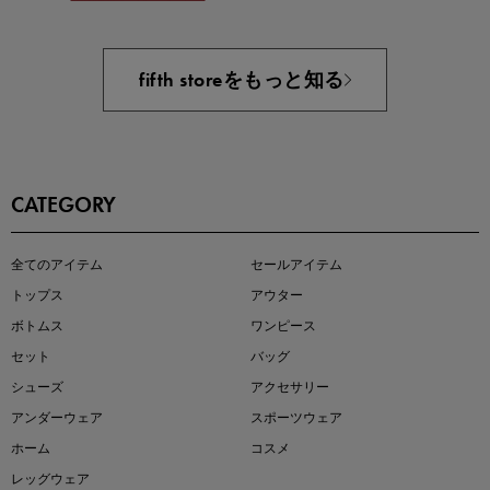
あと1点にちょうどいい！お助けプチアイテム
fifth storeをもっと知る
CATEGORY
即戦力アイテム続々対象
全てのアイテム
セールアイテム
夏服まとめて手に入れるなら今
トップス
アウター
ボトムス
ワンピース
セット
バッグ
シューズ
アクセサリー
アンダーウェア
スポーツウェア
ホーム
コスメ
レッグウェア