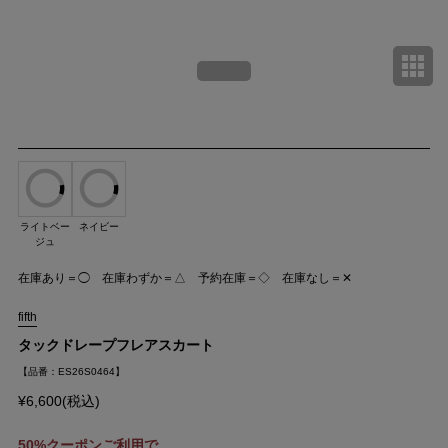
ライトベー
ネイビー
ジュ
在庫あり＝◯ 在庫わずか＝△ 予約在庫＝◇ 在庫なし＝✕
fifth
タックドレープフレアスカート
【品番：ES26S0464】
¥6,600(税込)
50%クーポンご利用で