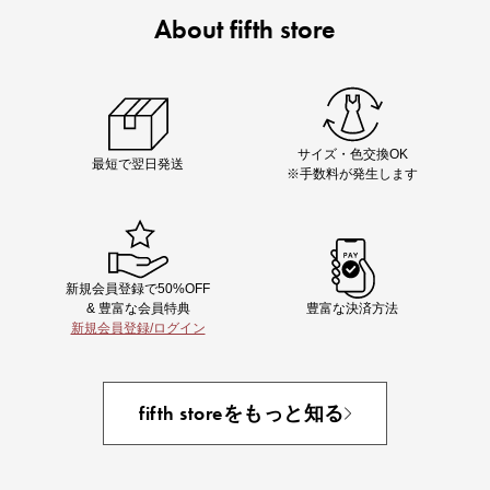
About fifth store
即戦力アイテム続々対象
夏服まとめて手に入れるなら今
サイズ・色交換OK
最短で翌日発送
※手数料が発生します
新規会員登録で50%OFF
& 豊富な会員特典
豊富な決済方法
新規会員登録/ログイン
あと1点にちょうどいい！お助けプチアイテム
fifth storeをもっと知る