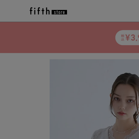
トップ
>
アイテム一覧
>
fifth
>
トップス
>
襟元