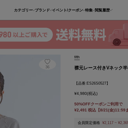
カテゴリー
ブランド
イベント/クーポン
特集
閲覧履歴
レース付きVネック半袖サマーニット
fifth
36
襟元レース付きVネック
【品番:ES26S0527】
¥4,980(税込)
50%OFFクーポンご利用で
¥2,491 税込【8/21(金)11:5
会員限定価格
¥2,117 ~ ¥2,36