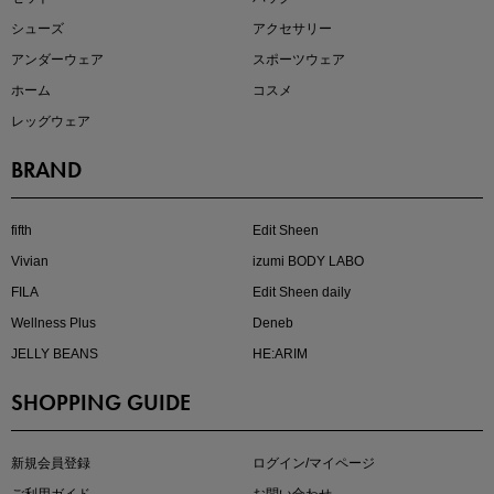
シューズ
アクセサリー
アンダーウェア
スポーツウェア
ホーム
コスメ
レッグウェア
BRAND
真夏のオフィスカジュアル
基本ルールとアイテムの選び方を徹底解説
fifth
Edit Sheen
Vivian
izumi BODY LABO
FILA
Edit Sheen daily
Wellness Plus
Deneb
JELLY BEANS
HE:ARIM
SHOPPING GUIDE
夏の即戦力ワンピ
新規会員登録
ログイン/マイページ