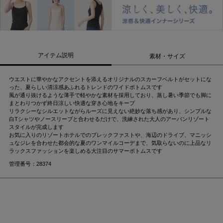
アイテム説明
素材・サイズ
ウエストに華やかなアクセントを添えるオリジナルのスカーフベルトがセットにな
った、夏らしい清涼感あふれるトレンドのワイドボトムスです
風が通り抜けるような薄手で軽やかな素材を採用しており、蒸し暑い季節でも脚に
まとわりつかず終日涼しい快適な穿き心地をキープ
リラクシーなシルエットながらルーズに見えない絶妙な落ち感があり、シンプルな
白Tシャツやノースリーブと合わせるだけで、洗練された大人のアーバンリゾート
スタイルが完成します
お気に入りのリゾートホテルでのブレックファストや、海辺のドライブ、マニッシ
ュなジレを合わせた都会的な夏のワンマイルコーデまで、気取らないのに上品なリ
ラックスファッションを楽しめる大注目のサマーボトムスです
管理番号：28374