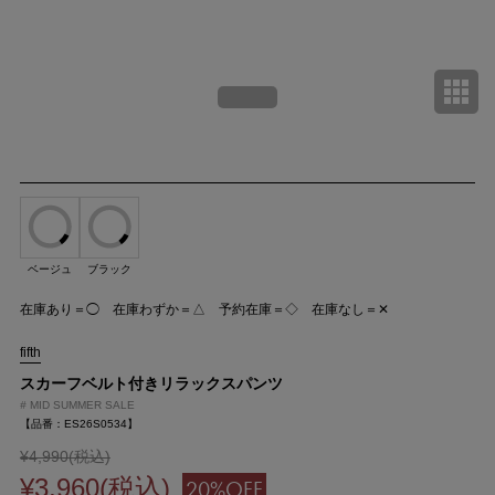
ベージュ
ブラック
在庫あり＝◯ 在庫わずか＝△ 予約在庫＝◇ 在庫なし＝✕
fifth
スカーフベルト付きリラックスパンツ
#
MID SUMMER SALE
【品番：ES26S0534】
¥4,990(税込)
¥3,960(税込)
20%OFF