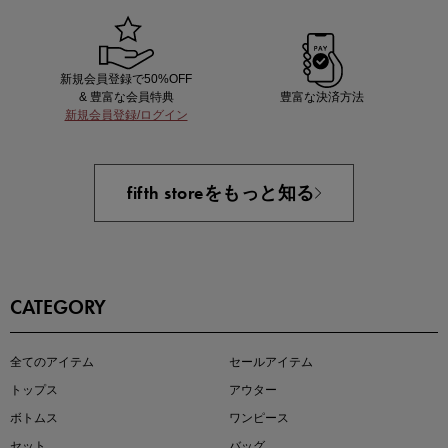
新規会員登録で50%OFF
& 豊富な会員特典
豊富な決済方法
新規会員登録/ログイン
近日販売のアイテムを先見せ
fifth storeをもっと知る
CATEGORY
即戦力アイテム続々対象
全てのアイテム
セールアイテム
夏服まとめて手に入れるなら今
トップス
アウター
ボトムス
ワンピース
セット
バッグ