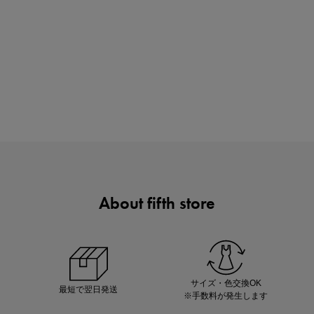
買えば買うほどお得! 最大半額クーポン
About fifth store
この夏の主役確定！
ボタニカル柄スカート
サイズ・色交換OK
最短で翌日発送
※手数料が発生します