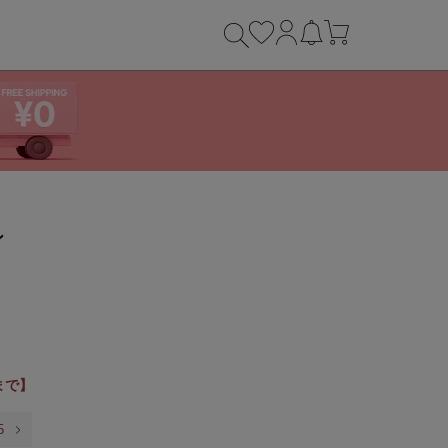
ン
9まで】
5