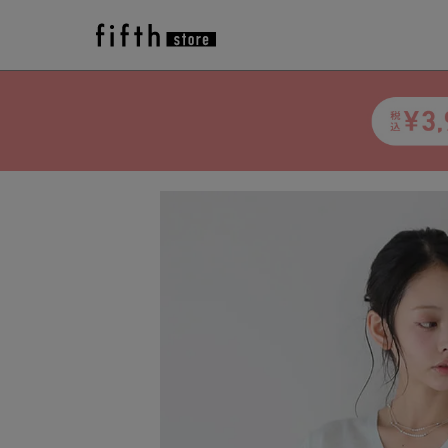
トップ
>
アイテム一覧
>
fifth
>
トップス
>
シア