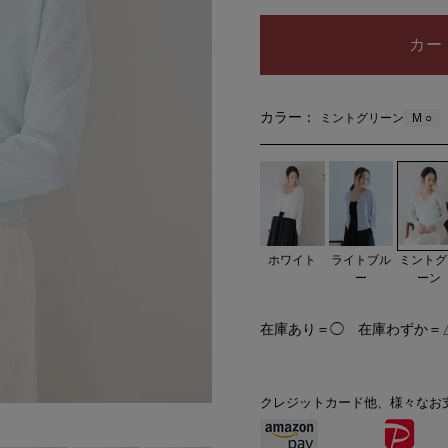
カー
カラー：
M ○
ミントグリーン
ミントグ
ホワイト
ライトブル
ーン
ー
在庫あり＝◯ 在庫わずか＝
クレジットカード他、様々なお