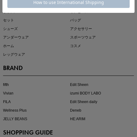
トップス
アウター
ボトムス
ワンピース
セット
バッグ
シューズ
アクセサリー
アンダーウェア
スポーツウェア
ホーム
コスメ
レッグウェア
BRAND
fifth
Edit Sheen
Vivian
izumi BODY LABO
FILA
Edit Sheen daily
Wellness Plus
Deneb
JELLY BEANS
HE:ARIM
SHOPPING GUIDE