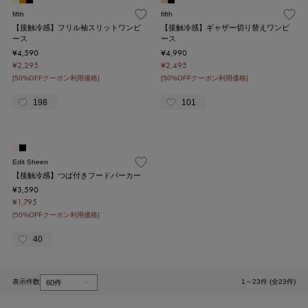
fifth
fifth
【接触冷感】フリル袖スリットワンピ
【接触冷感】ギャザー切り替えワンピ
ース
ース
¥4,590
¥4,990
¥2,295
¥2,495
[50%OFFクーポン利用価格]
[50%OFFクーポン利用価格]
198
101
Edit Sheen
【接触冷感】つば付きフードパーカー
¥3,590
¥1,795
[50%OFFクーポン利用価格]
40
表示件数
1～23件 (全23件)