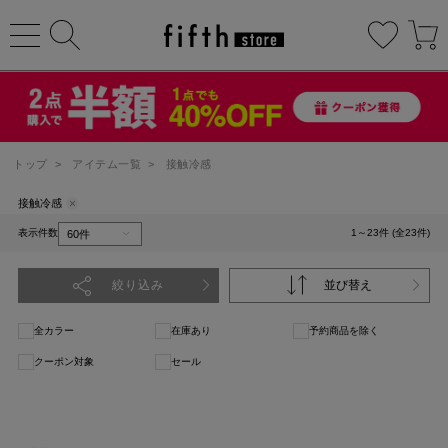
トップ
>
アイテム一覧
>
接触冷感
接触冷感
表示件数
1～23件 (全23件)
絞り込み
並び替え
全カラー
在庫あり
予約商品を除く
クーポン対象
セール
1