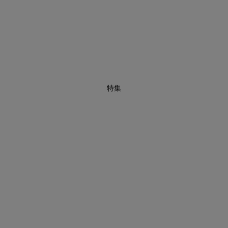
1
特集
買えば買うほどお得! 最大半額クーポン