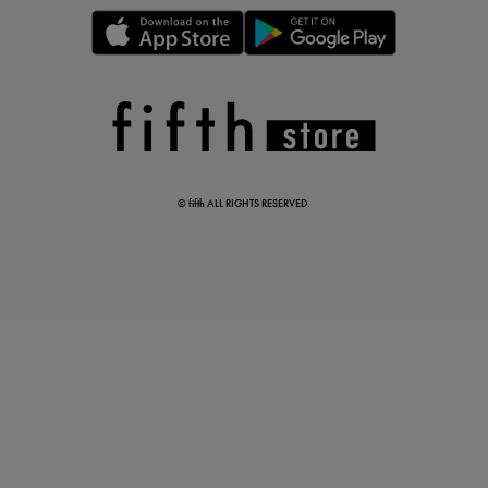
真夏のオフィスカジュアル
基本ルールとアイテムの選び方を徹底解説
© fifth ALL RIGHTS RESERVED.
夏の即戦力ワンピ