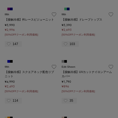
fifth
fifth
【接触冷感】衿レースビジューニット
【接触冷感】ドレープトップス
¥5,990
¥5,390
¥2,996
¥2,695
[50%OFFクーポン利用価格]
[50%OFFクーポン利用価格]
147
103
fifth
Edit Sheen
【接触冷感】スクエアネック配色リブ
【接触冷感】UVカットナイロンアーム
ニット
カバー
¥4,990
¥1,790
¥2,495
¥896
[50%OFFクーポン利用価格]
[50%OFFクーポン利用価格]
114
35