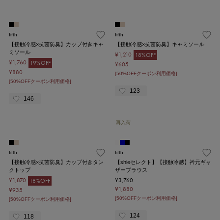
fifth
fifth
【接触冷感×抗菌防臭】カップ付きキャ
【接触冷感×抗菌防臭】キャミソール
ミソール
¥1,210
18%OFF
¥1,760
19%OFF
¥605
¥880
[50%OFFクーポン利用価格]
[50%OFFクーポン利用価格]
123
146
再入荷
fifth
fifth
【接触冷感×抗菌防臭】カップ付きタン
【shieセレクト】【接触冷感】衿元ギャ
クトップ
ザーブラウス
¥1,870
¥3,760
18%OFF
¥1,880
¥935
[50%OFFクーポン利用価格]
[50%OFFクーポン利用価格]
124
118