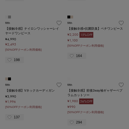
fifth
fifth
【接触冷感】ナイロンワッシャーレイ
【接触冷感×抗菌防臭】ペチワンピース
ヤードワンピース
¥2,200
15%OFF
¥4,990
¥1,100
¥2,495
[50%OFFクーポン利用価格]
[50%OFFクーポン利用価格]
164
198
fifth
fifth
【接触冷感】Vネックカーディガン
【接触冷感】前後2way袖ギャザーペプ
ラムカットソー
¥3,990
¥1,980
56%OFF
¥1,996
¥990
[50%OFFクーポン利用価格]
[50%OFFクーポン利用価格]
137
294