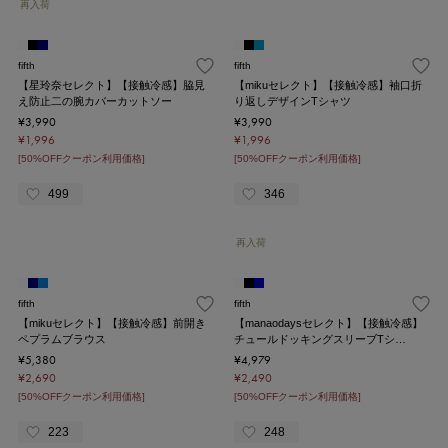
再入荷
fifth
fifth
【星玲奈セレクト】【接触冷感】脇見
【mikuセレクト】【接触冷感】袖口折
え防止二の腕カバーカットソー
り返しデザインTシャツ
¥3,990
¥3,990
¥1,996
¥1,996
[50%OFFクーポン利用価格]
[50%OFFクーポン利用価格]
499
346
再入荷
fifth
fifth
【mikuセレクト】【接触冷感】前開き
【manaodaysセレクト】【接触冷感】
ペプラムブラウス
チュールドッキングスリーブTシ…
¥5,380
¥4,979
¥2,690
¥2,490
[50%OFFクーポン利用価格]
[50%OFFクーポン利用価格]
223
248