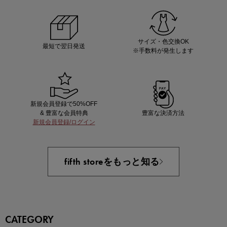
あと1点にちょうどいい！お助けプチアイテム
サイズ・色交換OK
最短で翌日発送
※手数料が発生します
新規会員登録で50%OFF
& 豊富な会員特典
豊富な決済方法
新規会員登録/ログイン
即戦力アイテム続々対象
夏服まとめて手に入れるなら今
fifth storeをもっと知る
CATEGORY