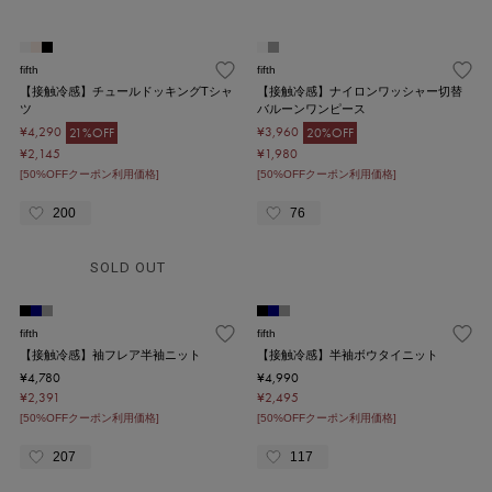
fifth
fifth
【接触冷感】チュールドッキングTシャ
【接触冷感】ナイロンワッシャー切替
ツ
バルーンワンピース
¥4,290
¥3,960
21%OFF
20%OFF
¥2,145
¥1,980
[50%OFFクーポン利用価格]
[50%OFFクーポン利用価格]
200
76
SOLD OUT
fifth
fifth
【接触冷感】袖フレア半袖ニット
【接触冷感】半袖ボウタイニット
¥4,780
¥4,990
¥2,391
¥2,495
[50%OFFクーポン利用価格]
[50%OFFクーポン利用価格]
207
117