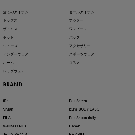
全てのアイテム
セールアイテム
注目の新作が販売開始
トップス
アウター
ボトムス
ワンピース
セット
バッグ
シューズ
アクセサリー
アンダーウェア
スポーツウェア
ホーム
コスメ
レッグウェア
BRAND
kokoさんセレクト
大人の着映えアイテム5選
fifth
Edit Sheen
Vivian
izumi BODY LABO
FILA
Edit Sheen daily
Wellness Plus
Deneb
JELLY BEANS
HE:ARIM