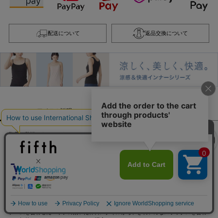
配送について
返品交換について
クーポンを取得
アイテム説明
素材・サイズ
胸元に贅沢にあしらわれたフリルデザインが、都会的で洗練されたクラス感を醸し
出す一着です。
シャープなキーネックに添えられた艶やかなパールボタンが知的なアクセントとな
り、纏うだけで今季らしい「こなれ感」とドラマティックな奥行きを演出。
顔周りを華やかに彩る立体的なフリルが、凛とした大人の佇まいを叶えつつ、圧倒
的な着映えを約束してくれます。
クーポンを取得
柔らかな素材感が日常の所作を優雅に引き立て、一枚で主役級の存在感を放ちなが
らも、大人の女性にふさわしい気品溢れる装いを実現してくれるのが魅力です。
詳細を見る
デニムを合わせたエッジの効いた休日スタイルから、きれいめなスラックスを合わ