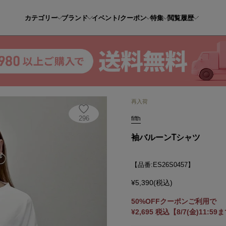
カテゴリー
ブランド
イベント/クーポン
特集
閲覧履歴
ルーンTシャツ
再入荷
296
fifth
袖バルーンTシャツ
【品番:ES26S0457】
¥5,390(税込)
50%OFFクーポンご利用で
¥2,695 税込【8/7(金)11:59