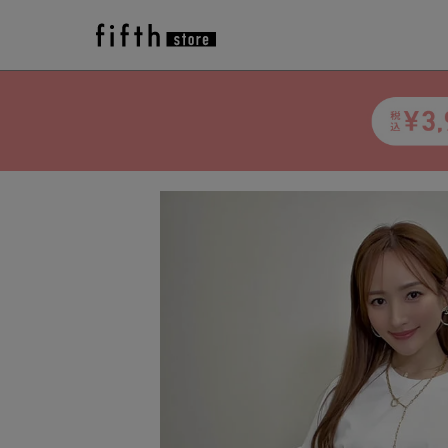
トップ
>
アイテム一覧
>
fifth
>
トップス
>
袖バ