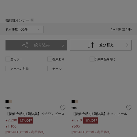
機能性インナー
表示件数
1～4件 (全4件)
絞り込み
並び替え
全カラー
在庫あり
予約商品を除く
クーポン対象
セール
1
fifth
fifth
【接触冷感×抗菌防臭】ペチワンピース
【接触冷感×抗菌防臭】キャミソール
¥2,200
¥1,210
15%OFF
18%OFF
¥1,100
¥605
[50%OFFクーポン利用価格]
[50%OFFクーポン利用価格]