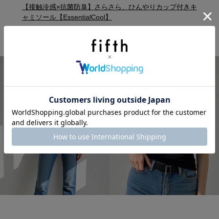
【接触冷感×抗菌防臭】さらさら、ひんやりカップ付きキ
ャミソール【EssentialCool】
防しわ性
接触冷感
吸放湿性
抗菌防臭