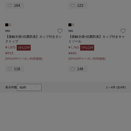
164
122
fifth
fifth
【接触冷感×抗菌防臭】カップ付きタン
【接触冷感×抗菌防臭】カップ付きキャ
クトップ
ミソール
¥1,870
¥1,760
18%OFF
19%OFF
¥935
¥880
[50%OFFクーポン利用価格]
[50%OFFクーポン利用価格]
118
146
表示件数
1～4件 (全4件)
1