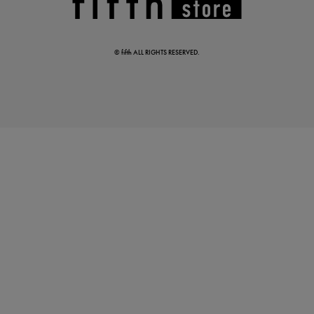
この夏の主役確定！
ボタニカル柄スカート
© fifth ALL RIGHTS RESERVED.
真夏のオフィスカジュアル
基本ルールとアイテムの選び方を徹底解説