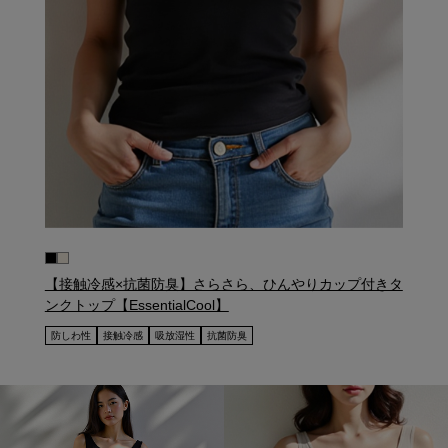
【接触冷感×抗菌防臭】さらさら、ひんやりカップ付きタ
ンクトップ【EssentialCool】
防しわ性
接触冷感
吸放湿性
抗菌防臭