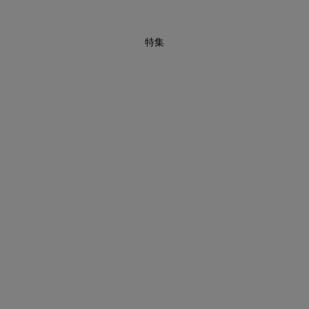
特集
インスタライブ【8.7配信】
ご紹介アイテムはこちら