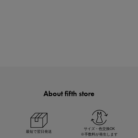
買えば買うほどお得! 最大半額クーポン
About fifth store
ノベルティ第1弾
サシェ（香り袋）を先着200名様にプレゼント！
サイズ・色交換OK
最短で翌日発送
※手数料が発生します