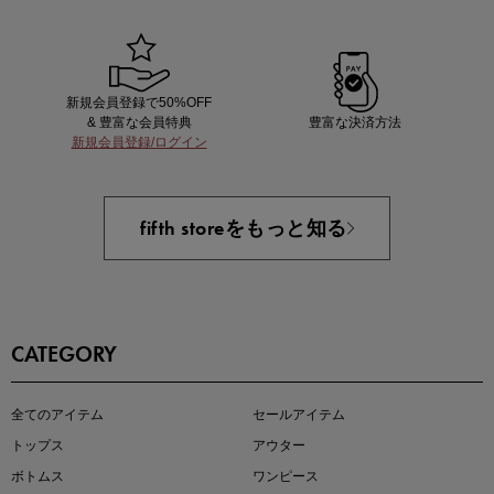
新規会員登録で50%OFF
& 豊富な会員特典
豊富な決済方法
新規会員登録/ログイン
あと1点にちょうどいい！お助けプチアイテム
fifth storeをもっと知る
CATEGORY
即戦力アイテム続々対象
全てのアイテム
セールアイテム
夏服まとめて手に入れるなら今
トップス
アウター
ボトムス
ワンピース