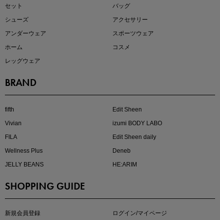
セット
バッグ
シューズ
アクセサリー
アンダーウェア
スポーツウェア
ホーム
コスメ
レッグウェア
BRAND
注目の新作が販売開始
fifth
Edit Sheen
Vivian
izumi BODY LABO
FILA
Edit Sheen daily
Wellness Plus
Deneb
JELLY BEANS
HE:ARIM
SHOPPING GUIDE
kokoさんセレクト
大人の着映えアイテム5選
新規会員登録
ログイン/マイページ