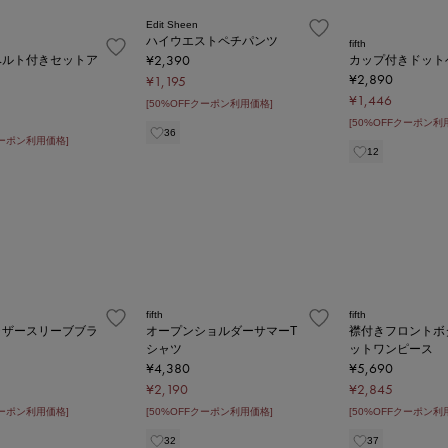
Edit Sheen
ハイウエストペチパンツ
fifth
¥2,390
ベルト付きセットア
カップ付きドット
¥2,890
¥1,195
¥1,446
[50%OFFクーポン利用価格]
[50%OFFクーポン利
36
クーポン利用価格]
12
fifth
fifth
ャザースリーブブラ
オープンショルダーサマーT
襟付きフロントボ
シャツ
ットワンピース
¥4,380
¥5,690
¥2,190
¥2,845
クーポン利用価格]
[50%OFFクーポン利用価格]
[50%OFFクーポン利
32
37