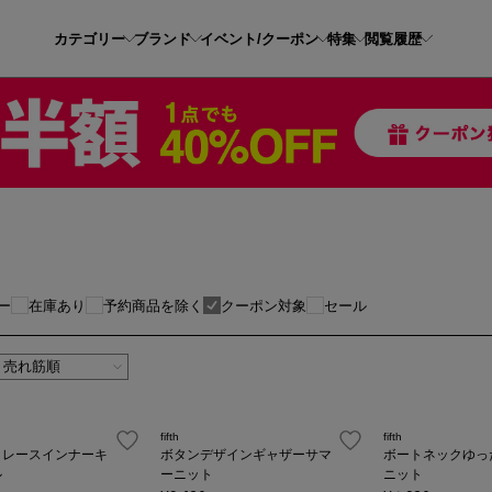
カテゴリー
ブランド
イベント/クーポン
特集
閲覧履歴
ー
在庫あり
予約商品を除く
クーポン対象
セール
fifth
fifth
きレースインナーキ
ボタンデザインギャザーサマ
ボートネックゆっ
ル
ーニット
ニット