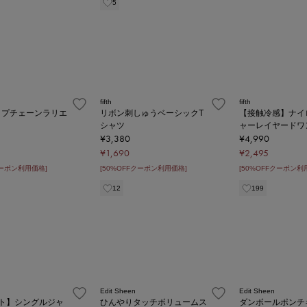
5
fifth
fifth
ップチェーンラリエ
リボン刺しゅうベーシックT
【接触冷感】ナイ
シャツ
ャーレイヤードワ
¥3,380
¥4,990
¥1,690
¥2,495
クーポン利用価格]
[50%OFFクーポン利用価格]
[50%OFFクーポン利
12
199
Edit Sheen
Edit Sheen
ット】シングルジャ
ひんやりタッチボリュームス
ダンボールポンチ