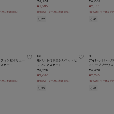
¥3,190
¥4,290
¥1,595
¥2,145
クーポン利用価格]
[50%OFFクーポン利用価格]
[50%OFFクーポン利
37
68
fifth
fifth
シフォン裾ボリュー
細ベルト付き美シルエットセ
アイレットレース
ースカート
ミフレアスカート
スリーブブラウス
¥5,290
¥4,490
¥2,646
¥2,245
クーポン利用価格]
[50%OFFクーポン利用価格]
[50%OFFクーポン利
45
41