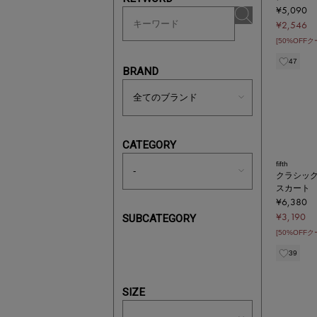
¥5,090
¥2,546
[50%OFF
47
BRAND
CATEGORY
fifth
クラシッ
スカート
¥6,380
¥3,190
SUBCATEGORY
[50%OFF
39
SIZE