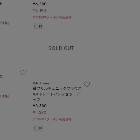
¥6,380
ト
¥3,190
[50%OFFクーポン利用価格]
用価格]
25
SOLD OUT
ス
Edit Sheen
袖フリルチュニックブラウス
×ストレートパンツセットア
用価格]
ップ
¥8,580
¥4,290
[50%OFFクーポン利用価格]
18