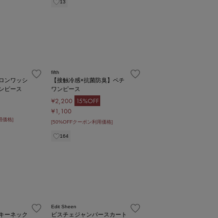
13
fifth
ロンワッシ
【接触冷感×抗菌防臭】ペチ
ンピース
ワンピース
¥2,200
15%OFF
¥1,100
用価格]
[50%OFFクーポン利用価格]
164
Edit Sheen
キーネック
ビスチェジャンパースカート