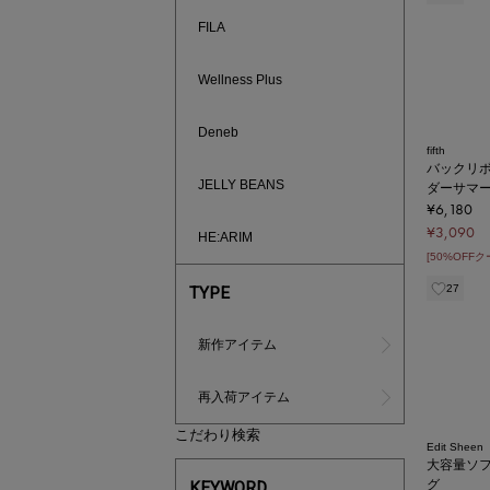
FILA
Wellness Plus
Deneb
fifth
バックリ
JELLY BEANS
ダーサマ
¥6,180
¥3,090
HE:ARIM
[50%OFF
27
TYPE
新作アイテム
再入荷アイテム
こだわり検索
Edit Sheen
大容量ソ
グ
KEYWORD