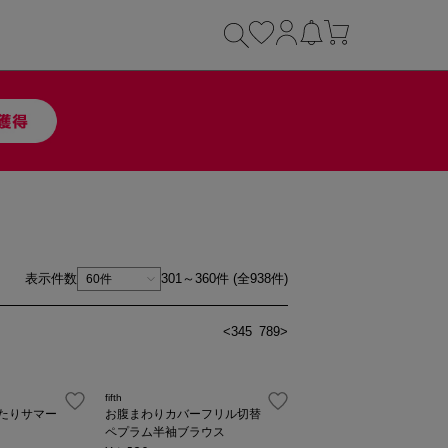
表示件数
301～360件 (全938件)
<
3
4
5
6
7
8
9
>
fifth
たりサマー
お腹まわりカバーフリル切替
ペプラム半袖ブラウス