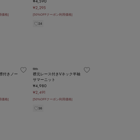
¥4,590
¥2,295
用価格]
[50%OFFクーポン利用価格]
24
fifth
襟付きノー
襟元レース付きVネック半袖
サマーニット
¥4,980
¥2,491
用価格]
[50%OFFクーポン利用価格]
36