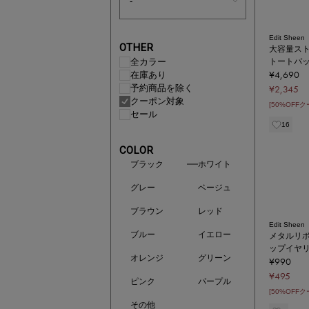
Edit Sheen
OTHER
大容量ス
全カラー
トートバ
¥4,690
在庫あり
予約商品を除く
¥2,345
クーポン対象
[50%OFF
セール
16
COLOR
ブラック
ホワイト
グレー
ベージュ
ブラウン
レッド
Edit Sheen
ブルー
イエロー
メタルリ
ップイヤ
オレンジ
グリーン
¥990
¥495
ピンク
パープル
[50%OFF
その他