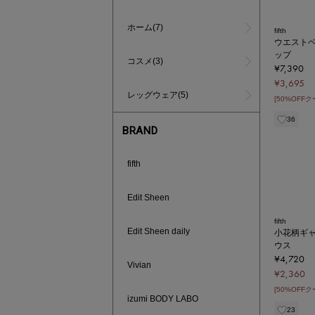
ホーム(7)
fifth
ウエスト
ップ
コスメ(3)
¥7,390
¥3,695
レッグウェア(5)
[50%OFF
36
BRAND
fifth
Edit Sheen
fifth
Edit Sheen daily
小花柄ギ
ウス
¥4,720
Vivian
¥2,360
[50%OFF
izumi BODY LABO
23