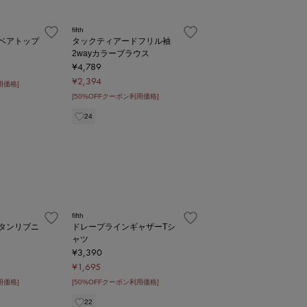
fifth
ベアトップ
タックティアードフリル袖
2wayカラーブラウス
¥4,789
¥2,394
用価格]
[50%OFFクーポン利用価格]
24
fifth
タンリブニ
ドレープラインギャザーTシ
ャツ
¥3,390
¥1,695
用価格]
[50%OFFクーポン利用価格]
22