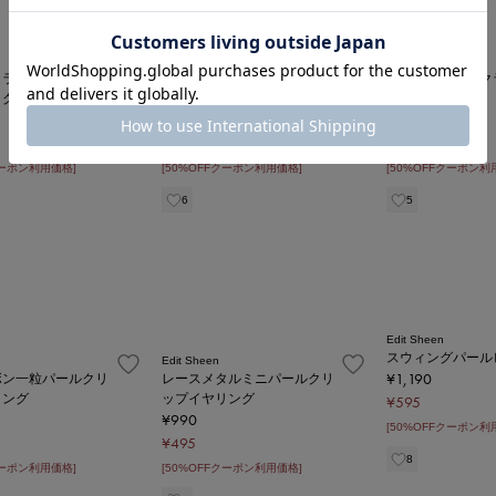
Edit Sheen
Edit Sheen
トライプキャンバス
ロープハンドル2WAYナイロ
ランダムパールク
ッグ
ントートバッグ
アス
¥4,190
¥890
¥2,096
¥446
クーポン利用価格]
[50%OFFクーポン利用価格]
[50%OFFクーポン利
6
5
Edit Sheen
スウィングパール
Edit Sheen
¥1,190
ボン一粒パールクリ
レースメタルミニパールクリ
リング
ップイヤリング
¥595
¥990
[50%OFFクーポン利
¥495
8
クーポン利用価格]
[50%OFFクーポン利用価格]