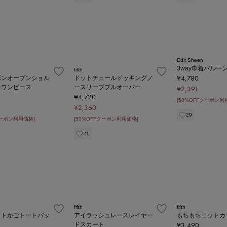
Edit Sheen
3way巾着バルー
fifth
¥4,780
ボンオープンショル
ドットチュールドッキングノ
ーワンピース
ースリーブプルオーバー
¥2,391
¥4,720
[50%OFFクーポン利
¥2,360
29
クーポン利用価格]
[50%OFFクーポン利用価格]
21
fifth
fifth
フトかごトートバッ
アイラッシュレースレイヤー
もちもちニットカ
¥3,490
ドスカート