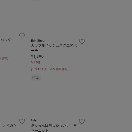
ンバッグ
Edit Sheen
カラフルメッシュスクエアポ
ーチ
¥1,390
用価格]
¥695
[50%OFFクーポン利用価格]
17
fifth
ーディガン
さくらんぼ刺しゅうシアーサ
マーニット