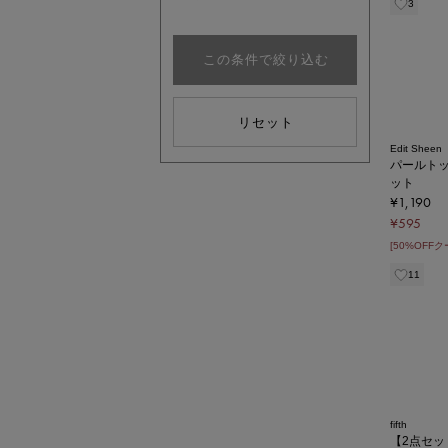
3
この条件で絞り込む
リセット
Edit Sheen
パールト
ット
¥1,190
¥595
[50%OFF
11
fifth
【2点セ