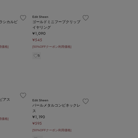
Edit Sheen
ラシカルピ
ゴールドミニフープクリップ
イヤリング
¥1,090
¥545
用価格]
[50%OFFクーポン利用価格]
5
ピアス
Edit Sheen
パールメタルコンビネックレ
ス
¥1,190
用価格]
¥595
[50%OFFクーポン利用価格]