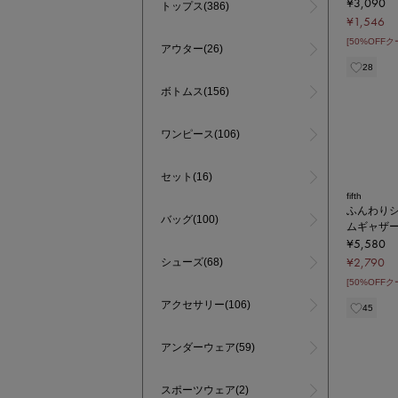
¥3,090
トップス(386)
¥1,546
[50%OFF
アウター(26)
28
ボトムス(156)
ワンピース(106)
セット(16)
fifth
ふんわり
バッグ(100)
ムギャザ
¥5,580
¥2,790
シューズ(68)
[50%OFF
アクセサリー(106)
45
アンダーウェア(59)
スポーツウェア(2)