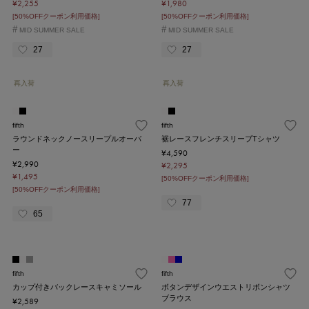
¥2,255
¥1,980
[50%OFFクーポン利用価格]
[50%OFFクーポン利用価格]
#
#
MID SUMMER SALE
MID SUMMER SALE
27
27
再入荷
再入荷
fifth
fifth
ラウンドネックノースリープルオーバ
裾レースフレンチスリーブTシャツ
ー
¥4,590
¥2,990
¥2,295
¥1,495
[50%OFFクーポン利用価格]
[50%OFFクーポン利用価格]
77
65
fifth
fifth
カップ付きバックレースキャミソール
ボタンデザインウエストリボンシャツ
ブラウス
¥2,589