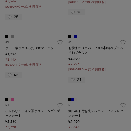
¥1,546
[50%OFFクーポン利用価格]
[50%OFFクーポン利用価格]
36
28
fifth
fifth
ボートネックゆったりサマーニット
お腹まわりカバーフリル切替ペプラム
半袖ブラウス
¥4,290
¥4,590
¥2,145
¥2,295
[50%OFFクーポン利用価格]
[50%OFFクーポン利用価格]
63
24
fifth
fifth
ふんわりシフォン裾ボリュームギャザ
細ベルト付き美シルエットセミフレア
ースカート
スカート
¥5,580
¥5,290
¥2,790
¥2,646