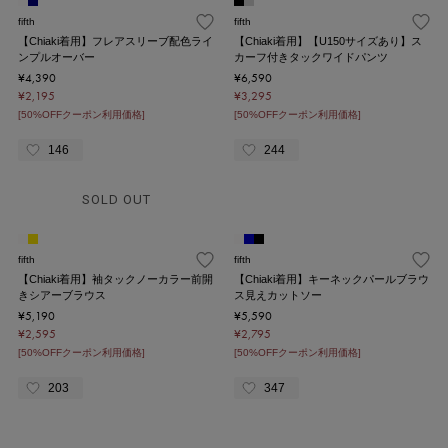
fifth
fifth
【Chiaki着用】フレアスリーブ配色ライ
【Chiaki着用】【U150サイズあり】ス
ンプルオーバー
カーフ付きタックワイドパンツ
¥4,390
¥6,590
¥2,195
¥3,295
[50%OFFクーポン利用価格]
[50%OFFクーポン利用価格]
146
244
SOLD OUT
fifth
fifth
【Chiaki着用】袖タックノーカラー前開
【Chiaki着用】キーネックパールブラウ
きシアーブラウス
ス見えカットソー
¥5,190
¥5,590
¥2,595
¥2,795
[50%OFFクーポン利用価格]
[50%OFFクーポン利用価格]
203
347