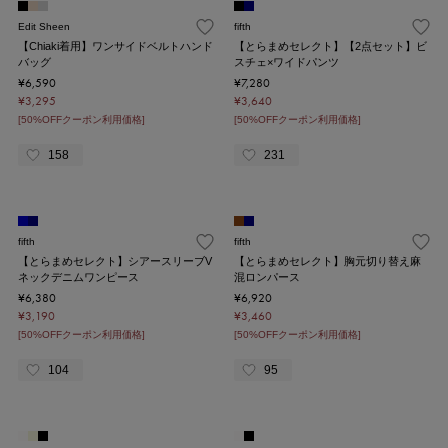
Edit Sheen
fifth
【Chiaki着用】ワンサイドベルトハンド
【とらまめセレクト】【2点セット】ビ
バッグ
スチェ×ワイドパンツ
¥6,590
¥7,280
¥3,295
¥3,640
[50%OFFクーポン利用価格]
[50%OFFクーポン利用価格]
158
231
fifth
fifth
【とらまめセレクト】シアースリーブV
【とらまめセレクト】胸元切り替え麻
ネックデニムワンピース
混ロンパース
¥6,380
¥6,920
¥3,190
¥3,460
[50%OFFクーポン利用価格]
[50%OFFクーポン利用価格]
104
95