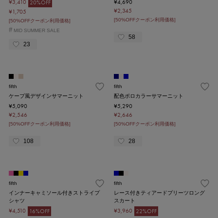
¥3,410
¥4,690
20%OFF
¥2,345
¥1,705
[50%OFFクーポン利用価格]
[50%OFFクーポン利用価格]
#
MID SUMMER SALE
58
23
fifth
fifth
ケープ風デザインサマーニット
配色ポロカラーサマーニット
¥5,090
¥5,290
¥2,546
¥2,646
[50%OFFクーポン利用価格]
[50%OFFクーポン利用価格]
108
28
fifth
fifth
インナーキャミソール付きストライプ
レース付きティアードプリーツロング
シャツ
スカート
¥4,510
¥3,960
16%OFF
22%OFF