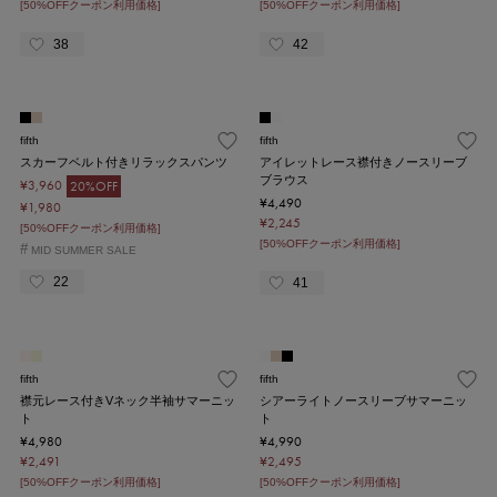
[50%OFFクーポン利用価格]
[50%OFFクーポン利用価格]
38
42
fifth
fifth
スカーフベルト付きリラックスパンツ
アイレットレース襟付きノースリーブ
ブラウス
¥3,960
20%OFF
¥4,490
¥1,980
¥2,245
[50%OFFクーポン利用価格]
[50%OFFクーポン利用価格]
#
MID SUMMER SALE
22
41
fifth
fifth
襟元レース付きVネック半袖サマーニッ
シアーライトノースリーブサマーニッ
ト
ト
¥4,980
¥4,990
¥2,491
¥2,495
[50%OFFクーポン利用価格]
[50%OFFクーポン利用価格]