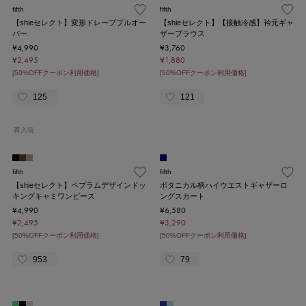
fifth
fifth
【shieセレクト】変形ドレーププルオー
【shieセレクト】【接触冷感】衿元ギャ
バー
ザーブラウス
¥4,990
¥3,760
¥2,495
¥1,880
[50%OFFクーポン利用価格]
[50%OFFクーポン利用価格]
125
121
再入荷
fifth
fifth
【shieセレクト】ペプラムデザインドッ
ボタニカル柄ハイウエストギャザーロ
キングキャミワンピース
ングスカート
¥4,990
¥6,580
¥2,495
¥3,290
[50%OFFクーポン利用価格]
[50%OFFクーポン利用価格]
953
79