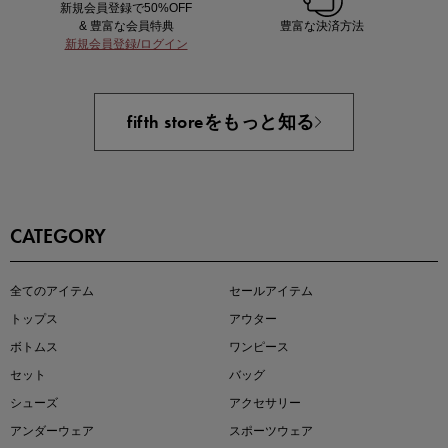
新規会員登録で50%OFF
& 豊富な会員特典
豊富な決済方法
新規会員登録/ログイン
買えば買うほどお得! 最大半額クーポン
fifth storeをもっと知る
CATEGORY
この夏の主役確定！
全てのアイテム
セールアイテム
ボタニカル柄スカート
トップス
アウター
ボトムス
ワンピース
セット
バッグ
シューズ
アクセサリー
アンダーウェア
スポーツウェア