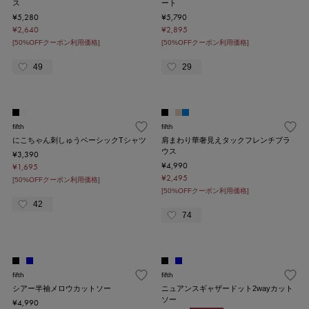
ス
ート
¥5,280
¥5,790
¥2,640
¥2,895
[50%OFFクーポン利用価格]
[50%OFFクーポン利用価格]
49
29
fifth
fifth
にこちゃん刺しゅうベーシックTシャツ
肩まわり華奢見えタックフレンチブラ
ウス
¥3,390
¥4,990
¥1,695
¥2,495
[50%OFFクーポン利用価格]
[50%OFFクーポン利用価格]
42
74
fifth
fifth
シアー半袖メロウカットソー
ニュアンスギャザードット2wayカット
ソー
¥4,990