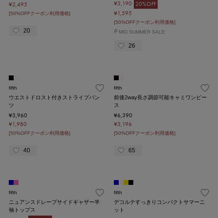
¥3,190
20%OFF
¥2,495
¥1,595
[50%OFFクーポン利用価格]
[50%OFFクーポン利用価格]
20
#
MID SUMMER SALE
26
fifth
fifth
ウエストドロスト付きストライプパン
前後2way長さ調節可能キャミワンピー
ツ
ス
¥3,960
¥6,390
¥1,980
¥3,196
[50%OFFクーポン利用価格]
[50%OFFクーポン利用価格]
40
65
fifth
fifth
ニュアンスドレープサイドギャザー半
デコルテすっきりコンパクトサマーニ
袖トップス
ット