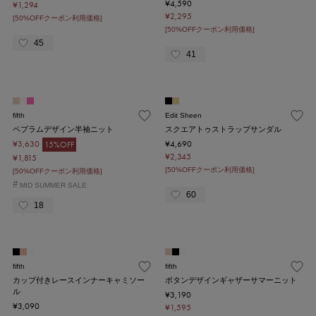
¥4,590
¥1,294
¥2,295
[50%OFFクーポン利用価格]
[50%OFFクーポン利用価格]
45
41
fifth
Edit Sheen
ペプラムデザイン半袖ニット
スクエアトゥストラップサンダル
¥3,630
¥4,690
15%OFF
¥2,345
¥1,815
[50%OFFクーポン利用価格]
[50%OFFクーポン利用価格]
#
MID SUMMER SALE
60
18
fifth
fifth
カップ付きレースインナーキャミソー
ボタンデザインギャザーサマーニット
ル
¥3,190
¥3,090
¥1,595