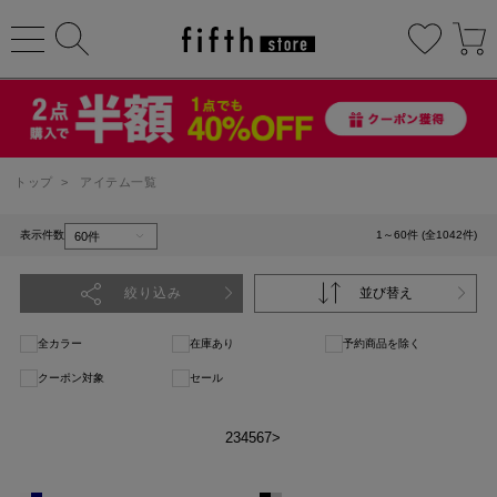
トップ
>
アイテム一覧
表示件数
1～60件 (全1042件)
絞り込み
並び替え
全カラー
在庫あり
予約商品を除く
クーポン対象
セール
1
2
3
4
5
6
7
>