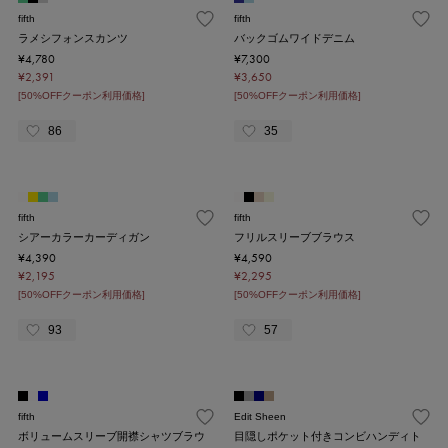
fifth
fifth
ラメシフォンスカンツ
バックゴムワイドデニム
¥4,780
¥7,300
¥2,391
¥3,650
[50%OFFクーポン利用価格]
[50%OFFクーポン利用価格]
86
35
fifth
fifth
シアーカラーカーディガン
フリルスリーブブラウス
¥4,390
¥4,590
¥2,195
¥2,295
[50%OFFクーポン利用価格]
[50%OFFクーポン利用価格]
93
57
fifth
Edit Sheen
ボリュームスリーブ開襟シャツブラウ
目隠しポケット付きコンビハンディト