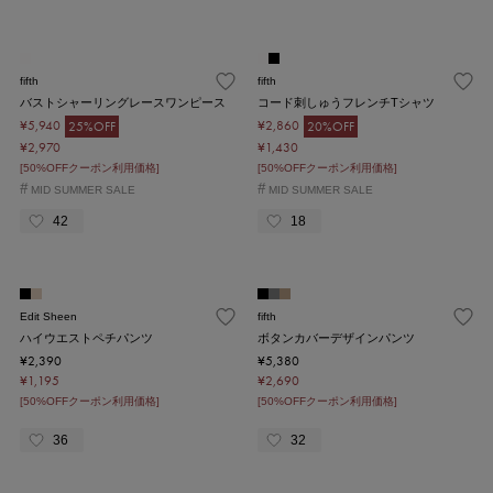
fifth
fifth
バストシャーリングレースワンピース
コード刺しゅうフレンチTシャツ
¥5,940
¥2,860
25%OFF
20%OFF
¥2,970
¥1,430
[50%OFFクーポン利用価格]
[50%OFFクーポン利用価格]
#
#
MID SUMMER SALE
MID SUMMER SALE
42
18
Edit Sheen
fifth
ハイウエストペチパンツ
ボタンカバーデザインパンツ
¥2,390
¥5,380
¥1,195
¥2,690
[50%OFFクーポン利用価格]
[50%OFFクーポン利用価格]
36
32