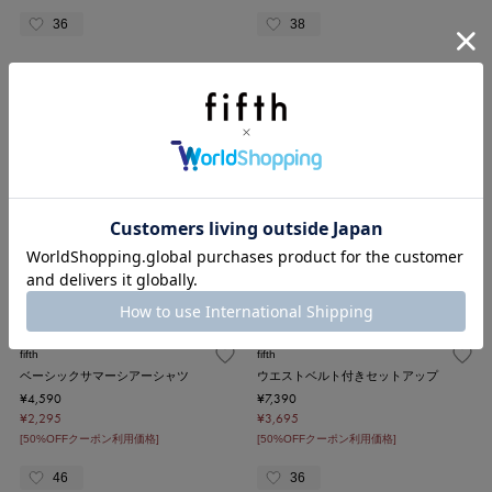
36
38
fifth
fifth
レイヤード風ギャザートップス
重ねフリルサロペット
¥3,080
¥6,790
20%OFF
¥3,395
¥1,540
[50%OFFクーポン利用価格]
[50%OFFクーポン利用価格]
#
MID SUMMER SALE
63
24
fifth
fifth
ベーシックサマーシアーシャツ
ウエストベルト付きセットアップ
¥4,590
¥7,390
¥2,295
¥3,695
[50%OFFクーポン利用価格]
[50%OFFクーポン利用価格]
46
36