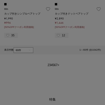
fifth
fifth
カップ付きシンプルベアトップ
カップ付きドットベアトップ
¥1,990
¥2,890
¥996
¥1,446
[50%OFFクーポン利用価格]
[50%OFFクーポン利用価格]
35
12
表示件数
1～60件 (全1042件)
1
2
3
4
5
6
7
>
特集