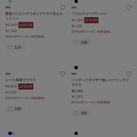
fifth
fifth
配色パイピングリボンブラウス見えカ
フリルスリーブTシャツ
ットソー
¥2,420
21%OFF
¥3,080
40%OFF
¥1,210
¥1,540
[50%OFFクーポン利用価格]
[50%OFFクーポン利用価格]
138
114
fifth
fifth
レース長袖ブラウス
ハイネックギャザー袖シャーリングブ
ラウス
¥3,850
25%OFF
¥5,190
¥1,925
¥2,595
[50%OFFクーポン利用価格]
[50%OFFクーポン利用価格]
183
192