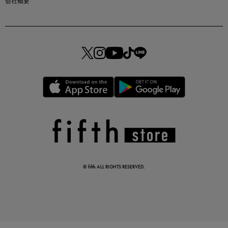
会社概要
マストバイアイテム
今季の注目アイテムをご紹介
この夏の主役確定！
ボタニカル柄スカート
© fifth ALL RIGHTS RESERVED.