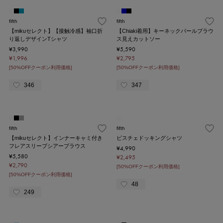
fifth
fifth
【mikuセレクト】【接触冷感】袖口折
【Chiaki着用】キーネックパールブラウ
り返しデザインTシャツ
ス見えカットソー
¥3,990
¥5,590
¥1,996
¥2,795
[50%OFFクーポン利用価格]
[50%OFFクーポン利用価格]
346
347
fifth
fifth
【mikuセレクト】インナーキャミ付き
ビスチェドッキングシャツ
フレアスリーブシアーブラウス
¥4,990
¥5,580
¥2,495
¥2,790
[50%OFFクーポン利用価格]
[50%OFFクーポン利用価格]
48
249