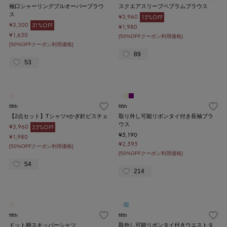
袖口シャーリングプルオーバーブラウ
スクエアスリーブペプラムブラウス
ス
¥3,960
15%OFF
¥3,300
31%OFF
¥1,980
¥1,650
[50%OFFクーポン利用価格]
[50%OFFクーポン利用価格]
89
53
fifth
fifth
【2点セット】Tシャツ×かぎ針ビスチェ
取り外し可能リボンタイ付き長袖ブラ
ウス
¥3,960
25%OFF
¥5,190
¥1,980
¥2,595
[50%OFFクーポン利用価格]
[50%OFFクーポン利用価格]
54
214
fifth
fifth
ドット柄スキッパーシャツ
取外し可能リボンタイ付きウエストタ