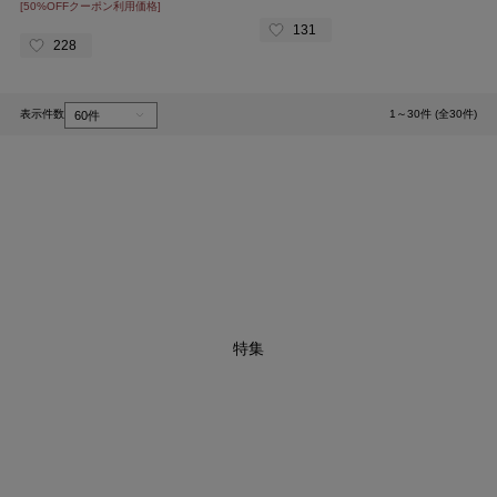
[50%OFFクーポン利用価格]
131
228
表示件数
1～30件 (全30件)
1
特集