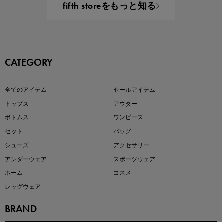
fifth storeをもっと知る
CATEGORY
即戦力アイテム続々対象
全てのアイテム
セールアイテム
夏服まとめて手に入れるなら今
トップス
アウター
ボトムス
ワンピース
セット
バッグ
シューズ
アクセサリー
アンダーウェア
スポーツウェア
ホーム
コスメ
レッグウェア
BRAND
注目の新作が販売開始