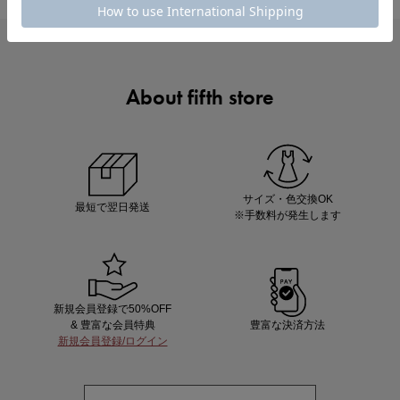
About fifth store
ノベルティ第1弾
サシェ（香り袋）を先着200名様にプレゼント！
サイズ・色交換OK
最短で翌日発送
※手数料が発生します
新規会員登録で50%OFF
& 豊富な会員特典
豊富な決済方法
新規会員登録/ログイン
あと1点にちょうどいい！お助けプチアイテム