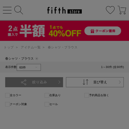
トップ
>
アイテム一覧
>
春シャツ・ブラウス
春シャツ・ブラウス
表示件数
1～30件 (全30件)
絞り込み
並び替え
全カラー
在庫あり
予約商品を除く
クーポン対象
セール
1