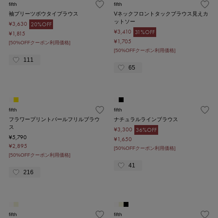
fifth
fifth
袖プリーツボウタイブラウス
Vネックフロントタックブラウス見えカ
ットソー
¥3,630
20%OFF
¥3,410
31%OFF
¥1,815
¥1,705
[50%OFFクーポン利用価格]
[50%OFFクーポン利用価格]
111
65
fifth
fifth
フラワープリントパールフリルブラウ
ナチュラルラインブラウス
ス
¥3,300
36%OFF
¥5,790
¥1,650
¥2,895
[50%OFFクーポン利用価格]
[50%OFFクーポン利用価格]
41
216
fifth
fifth