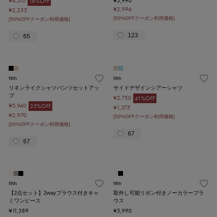
¥4,510
¥5,990
16%OFF
¥2,996
¥2,255
[50%OFFクーポン利用価格]
[50%OFFクーポン利用価格]
123
65
fifth
fifth
リネンライクシャツパンツセットアッ
サイドデザインシアーシャツ
プ
¥2,750
41%OFF
¥5,940
25%OFF
¥1,375
¥2,970
[50%OFFクーポン利用価格]
[50%OFFクーポン利用価格]
67
67
fifth
fifth
【2点セット】2wayブラウス付きキャ
取外し可能リボン付きノーカラーブラ
ミワンピース
ウス
¥11,389
¥5,990